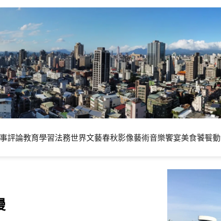
事評論
教育學習
法務世界
文藝春秋
影像藝術
音樂饗宴
美食饕餮
動
慢