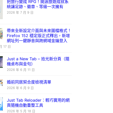
把旅行變成 RPG！開源旅遊成就系
統讓足跡、徽章、等級一次擁有
2026 年 7 月 9 日
帶來全新設定介面與未來圖檔格式！
Firefox 152 穩定版正式釋出，新增
網址列一鍵靜音與跨網域金鑰登入
月 17 日
Just a New Tab – 拾光新分頁（隨
機桌布與金句）
2026 年 6 月 11 日
婚前同居契合度檢視清單
2026 年 6 月 9 日
Just Tab Reloader：輕巧實用的網
頁隨機自動重整工具
2026 年 5 月 18 日