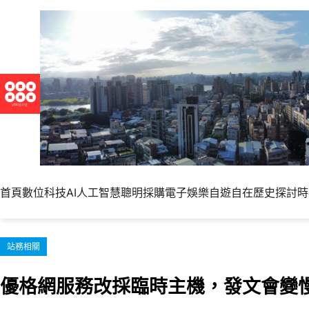
跳
至
主
要
內
容
首頁
數位科技
AI人工智慧
聰明採購
電子娛樂
自遊自在
歷史探討
時
站務相關
優格網服務改採臨時主機，發文會變