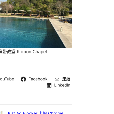
教堂 Ribbon Chapel
ouTube
Facebook
連結
LinkedIn
Just Ad Blocker 上架 Chrome