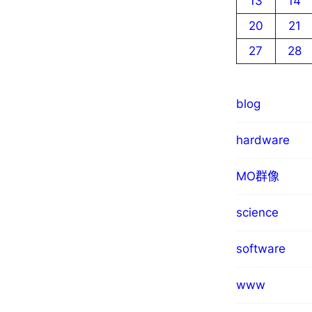
13
14
20
21
27
28
blog
hardware
MO群像
science
software
www