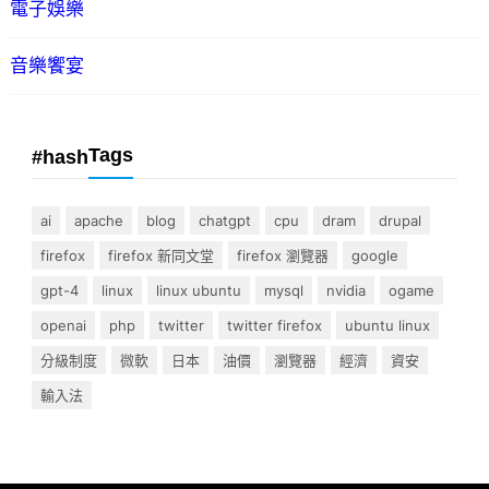
電子娛樂
音樂饗宴
Tags
#hash
ai
apache
blog
chatgpt
cpu
dram
drupal
firefox
firefox 新同文堂
firefox 瀏覽器
google
gpt-4
linux
linux ubuntu
mysql
nvidia
ogame
openai
php
twitter
twitter firefox
ubuntu linux
分級制度
微軟
日本
油價
瀏覽器
經濟
資安
輸入法