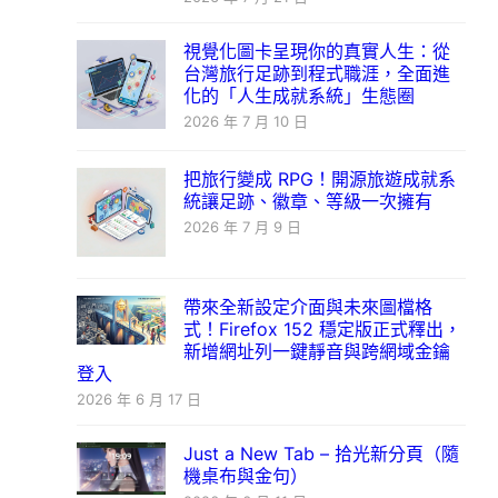
視覺化圖卡呈現你的真實人生：從
台灣旅行足跡到程式職涯，全面進
化的「人生成就系統」生態圈
2026 年 7 月 10 日
把旅行變成 RPG！開源旅遊成就系
統讓足跡、徽章、等級一次擁有
2026 年 7 月 9 日
帶來全新設定介面與未來圖檔格
式！Firefox 152 穩定版正式釋出，
新增網址列一鍵靜音與跨網域金鑰
登入
2026 年 6 月 17 日
Just a New Tab – 拾光新分頁（隨
機桌布與金句）