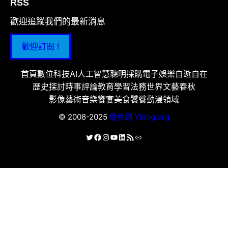
RSS
歡迎追蹤我們的最新消息
歡迎訂閱 !
首頁
數位科技
AI人工智慧
聰明採購
電子娛樂
自遊自在
歷史探討
時事評論
教育學習
法務世界
文藝春秋
影像藝術
音樂饗宴
美食饕餮
動漫領域
© 2008-2025
優格網 Yblog.org
X
Facebook
Instagram
YouTube
LinkedIn
RSS 資訊提供
連結