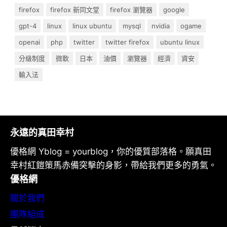
firefox
firefox 新同文堂
firefox 瀏覽器
google
gpt-4
linux
linux ubuntu
mysql
nvidia
ogame
openai
php
twitter
twitter firefox
ubuntu linux
分級制度
微軟
日本
油價
瀏覽器
經濟
資安
輸入法
永遠的真田幸村
優格網 Yblog = yourblog，你的優質部落格。願真田
幸村紅鎧策馬赤備突擊的身影，帶給我們更多的勇氣。
優格網
關於我們
團隊組成