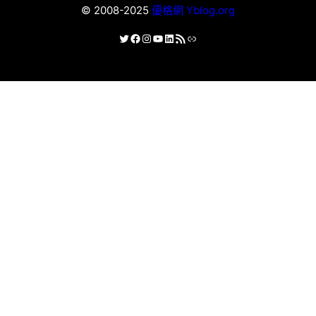
© 2008-2025
優格網 Yblog.org
X
Facebook
Instagram
YouTube
LinkedIn
RSS 資訊提供
連結