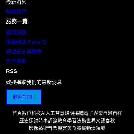
最新消息
聯絡我們
服務一覽
顧問服務
推薦網站:CyberQ
網站設計與建構
合作提案
RSS
歡迎追蹤我們的最新消息
歡迎訂閱 !
首頁
數位科技
AI人工智慧
聰明採購
電子娛樂
自遊自在
歷史探討
時事評論
教育學習
法務世界
文藝春秋
影像藝術
音樂饗宴
美食饕餮
動漫領域