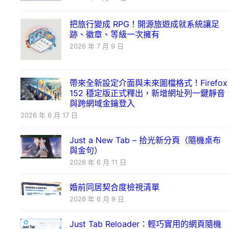
把旅行變成 RPG！開源旅遊成就系統讓足
跡、徽章、等級一次擁有
2026 年 7 月 9 日
帶來全新設定介面與未來圖檔格式！Firefox
152 穩定版正式釋出，新增網址列一鍵靜音
與跨網域金鑰登入
2026 年 6 月 17 日
Just a New Tab – 拾光新分頁（隨機桌布
與金句）
2026 年 6 月 11 日
婚前同居契合度檢視清單
2026 年 6 月 9 日
Just Tab Reloader：輕巧實用的網頁隨機