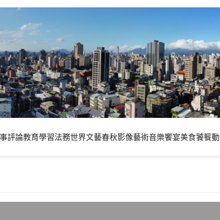
事評論
教育學習
法務世界
文藝春秋
影像藝術
音樂饗宴
美食饕餮
動
地區線路，故中斷連線8小時