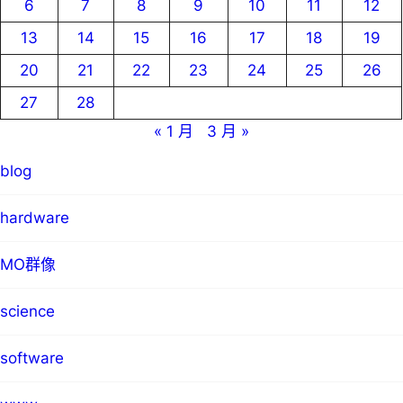
6
7
8
9
10
11
12
13
14
15
16
17
18
19
20
21
22
23
24
25
26
27
28
« 1 月
3 月 »
blog
hardware
MO群像
science
software