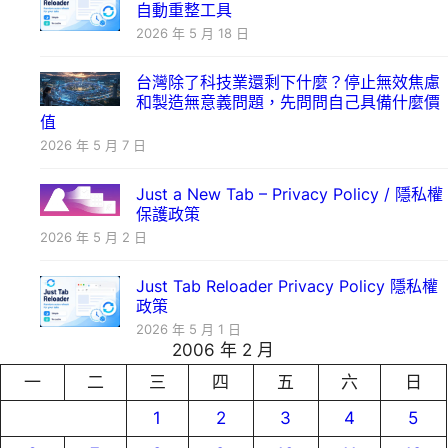
自動重整工具
2026 年 5 月 18 日
台灣除了科技業還剩下什麼？停止無效焦慮
和製造無意義問題，先問問自己具備什麼價
值
2026 年 5 月 7 日
Just a New Tab – Privacy Policy / 隱私權
保護政策
2026 年 5 月 2 日
Just Tab Reloader Privacy Policy 隱私權
政策
2026 年 5 月 1 日
2006 年 2 月
一
二
三
四
五
六
日
1
2
3
4
5