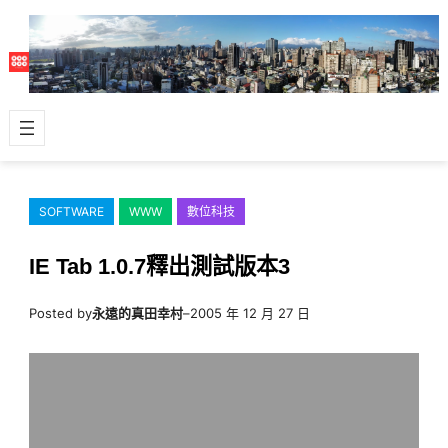
跳
至
主
要
內
容
SOFTWARE
WWW
數位科技
IE Tab 1.0.7釋出測試版本3
Posted by
永遠的真田幸村
–
2005 年 12 月 27 日