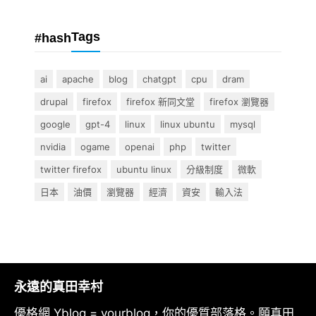
Tags
#hash
ai
apache
blog
chatgpt
cpu
dram
drupal
firefox
firefox 新同文堂
firefox 瀏覽器
google
gpt-4
linux
linux ubuntu
mysql
nvidia
ogame
openai
php
twitter
twitter firefox
ubuntu linux
分級制度
微軟
日本
油價
瀏覽器
經濟
資安
輸入法
永遠的真田幸村
優格網 Yblog = yourblog，你的優質部落格。願真田