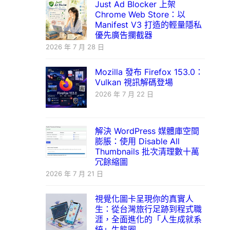
Just Ad Blocker 上架
Chrome Web Store：以
Manifest V3 打造的輕量隱私
優先廣告攔截器
2026 年 7 月 28 日
Mozilla 發布 Firefox 153.0：
Vulkan 視訊解碼登場
2026 年 7 月 22 日
解決 WordPress 媒體庫空間
膨脹：使用 Disable All
Thumbnails 批次清理數十萬
冗餘縮圖
2026 年 7 月 21 日
視覺化圖卡呈現你的真實人
生：從台灣旅行足跡到程式職
涯，全面進化的「人生成就系
統」生態圈