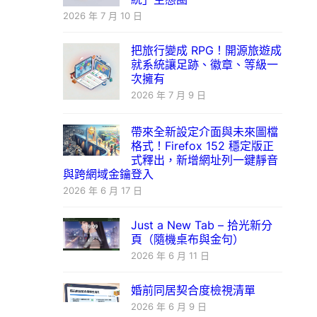
2026 年 7 月 10 日
把旅行變成 RPG！開源旅遊成
就系統讓足跡、徽章、等級一
次擁有
2026 年 7 月 9 日
帶來全新設定介面與未來圖檔
格式！Firefox 152 穩定版正
式釋出，新增網址列一鍵靜音
與跨網域金鑰登入
2026 年 6 月 17 日
Just a New Tab – 拾光新分
頁（隨機桌布與金句）
2026 年 6 月 11 日
婚前同居契合度檢視清單
2026 年 6 月 9 日