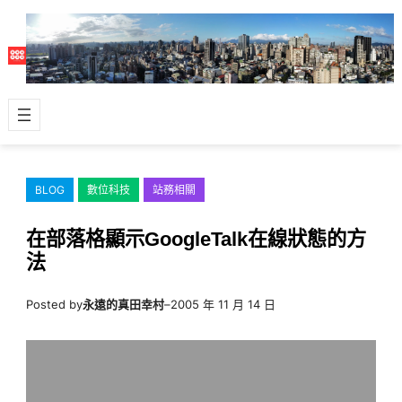
跳
至
主
要
內
容
BLOG
數位科技
站務相關
在部落格顯示GoogleTalk在線狀態的方
法
Posted by
永遠的真田幸村
–
2005 年 11 月 14 日