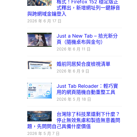
格式！Firefox 152 穩定版正
式釋出，新增網址列一鍵靜音
與跨網域金鑰登入
2026 年 6 月 17 日
Just a New Tab – 拾光新分
頁（隨機桌布與金句）
2026 年 6 月 11 日
婚前同居契合度檢視清單
2026 年 6 月 9 日
Just Tab Reloader：輕巧實
用的網頁隨機自動重整工具
2026 年 5 月 18 日
台灣除了科技業還剩下什麼？
停止無效焦慮和製造無意義問
題，先問問自己具備什麼價值
2026 年 5 月 7 日