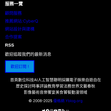
服務一覽
顧問服務
推薦網站:CyberQ
網站設計與建構
合作提案
RSS
歡迎追蹤我們的最新消息
歡迎訂閱 !
首頁
數位科技
AI人工智慧
聰明採購
電子娛樂
自遊自在
歷史探討
時事評論
教育學習
法務世界
文藝春秋
影像藝術
音樂饗宴
美食饕餮
動漫領域
© 2008-2025
優格網 Yblog.org
X
Facebook
Instagram
YouTube
LinkedIn
RSS 資訊提供
連結