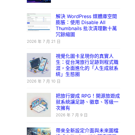
解決 WordPress 媒體庫空間
膨脹：使用 Disable All
Thumbnails 批次清理數十萬
冗餘縮圖
2026 年 7 月 21 日
視覺化圖卡呈現你的真實人
生：從台灣旅行足跡到程式職
涯，全面進化的「人生成就系
統」生態圈
2026 年 7 月 10 日
把旅行變成 RPG！開源旅遊成
就系統讓足跡、徽章、等級一
次擁有
2026 年 7 月 9 日
帶來全新設定介面與未來圖檔