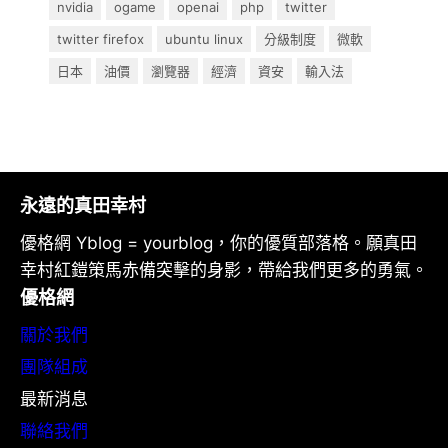
nvidia
ogame
openai
php
twitter
twitter firefox
ubuntu linux
分級制度
微軟
日本
油價
瀏覽器
經濟
資安
輸入法
永遠的真田幸村
優格網 Yblog = yourblog，你的優質部落格。願真田
幸村紅鎧策馬赤備突擊的身影，帶給我們更多的勇氣。
優格網
關於我們
團隊組成
最新消息
聯絡我們