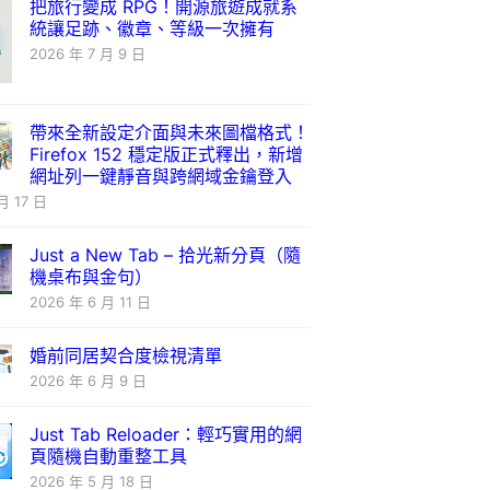
把旅行變成 RPG！開源旅遊成就系
統讓足跡、徽章、等級一次擁有
2026 年 7 月 9 日
帶來全新設定介面與未來圖檔格式！
Firefox 152 穩定版正式釋出，新增
網址列一鍵靜音與跨網域金鑰登入
月 17 日
Just a New Tab – 拾光新分頁（隨
機桌布與金句）
2026 年 6 月 11 日
婚前同居契合度檢視清單
2026 年 6 月 9 日
Just Tab Reloader：輕巧實用的網
頁隨機自動重整工具
2026 年 5 月 18 日