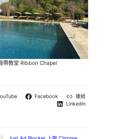
教堂 Ribbon Chapel
ouTube
Facebook
連結
LinkedIn
Just Ad Blocker 上架 Chrome