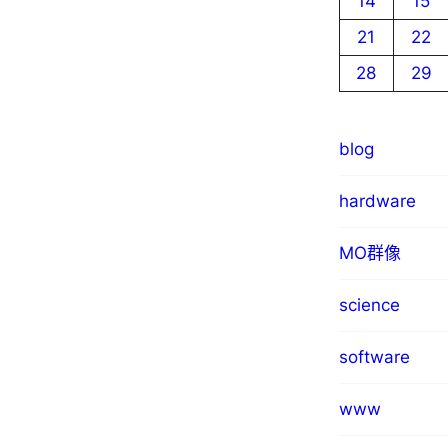
14
15
21
22
28
29
blog
hardware
MO群像
science
software
www