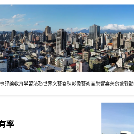
事評論
教育學習
法務世界
文藝春秋
影像藝術
音樂饗宴
美食饕餮
動
有率