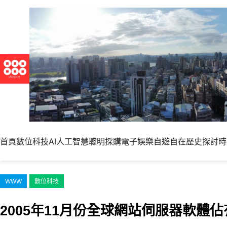
跳
至
主
要
內
容
首頁
數位科技
AI人工智慧
聰明採購
電子娛樂
自遊自在
歷史探討
時
WWW
數位科技
2005年11月份全球網站伺服器軟體佔