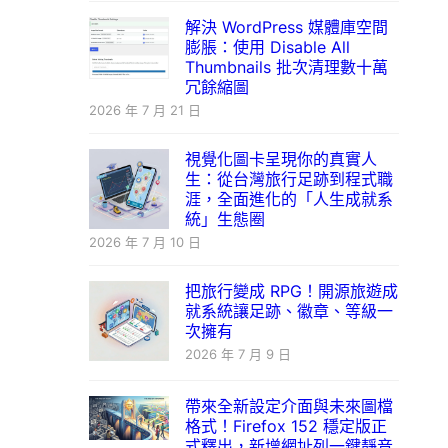
解決 WordPress 媒體庫空間
膨脹：使用 Disable All
Thumbnails 批次清理數十萬
冗餘縮圖
2026 年 7 月 21 日
視覺化圖卡呈現你的真實人
生：從台灣旅行足跡到程式職
涯，全面進化的「人生成就系
統」生態圈
2026 年 7 月 10 日
把旅行變成 RPG！開源旅遊成
就系統讓足跡、徽章、等級一
次擁有
2026 年 7 月 9 日
帶來全新設定介面與未來圖檔
格式！Firefox 152 穩定版正
式釋出，新增網址列一鍵靜音