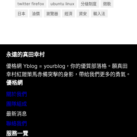
twitter firefox
ubuntu linux
分級制度
微軟
日本
油價
瀏覽器
經濟
資安
輸入法
永遠的真田幸村
優格網 Yblog = yourblog，你的優質部落格。願真田
幸村紅鎧策馬赤備突擊的身影，帶給我們更多的勇氣。
優格網
關於我們
團隊組成
最新消息
聯絡我們
服務一覽