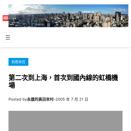
跳
至
主
要
內
容
自遊自在
第二次到上海，首次到國內線的虹橋機
場
Posted by
永遠的真田幸村
–
2005 年 7 月 21 日