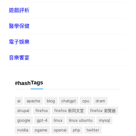
遊戲評析
醫學保健
電子娛樂
音樂饗宴
Tags
#hash
ai
apache
blog
chatgpt
cpu
dram
drupal
firefox
firefox 新同文堂
firefox 瀏覽器
google
gpt-4
linux
linux ubuntu
mysql
nvidia
ogame
openai
php
twitter