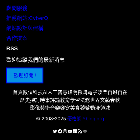
顧問服務
推薦網站:CyberQ
網站設計與建構
合作提案
RSS
歡迎追蹤我們的最新消息
歡迎訂閱 !
首頁
數位科技
AI人工智慧
聰明採購
電子娛樂
自遊自在
歷史探討
時事評論
教育學習
法務世界
文藝春秋
影像藝術
音樂饗宴
美食饕餮
動漫領域
© 2008-2025
優格網 Yblog.org
X
Facebook
Instagram
YouTube
LinkedIn
RSS 資訊提供
連結