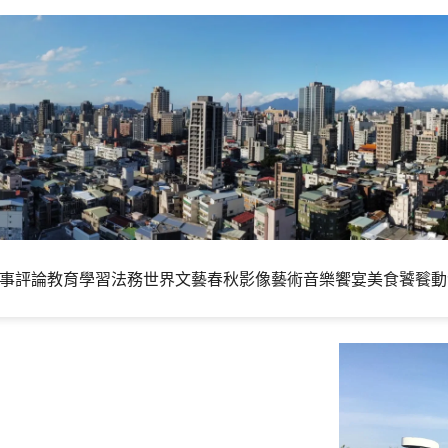
事評論
教育學習
法務世界
文藝春秋
影像藝術
音樂饗宴
美食饕餮
動