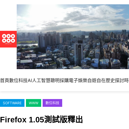
跳
至
主
要
內
容
首頁
數位科技
AI人工智慧
聰明採購
電子娛樂
自遊自在
歷史探討
時
SOFTWARE
WWW
數位科技
Firefox 1.05測試版釋出