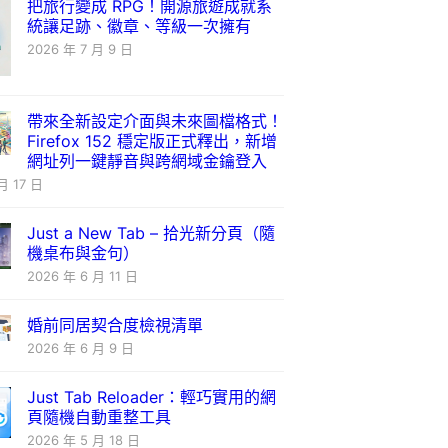
把旅行變成 RPG！開源旅遊成就系
統讓足跡、徽章、等級一次擁有
2026 年 7 月 9 日
帶來全新設定介面與未來圖檔格式！
Firefox 152 穩定版正式釋出，新增
網址列一鍵靜音與跨網域金鑰登入
月 17 日
Just a New Tab – 拾光新分頁（隨
機桌布與金句）
2026 年 6 月 11 日
婚前同居契合度檢視清單
2026 年 6 月 9 日
Just Tab Reloader：輕巧實用的網
頁隨機自動重整工具
2026 年 5 月 18 日