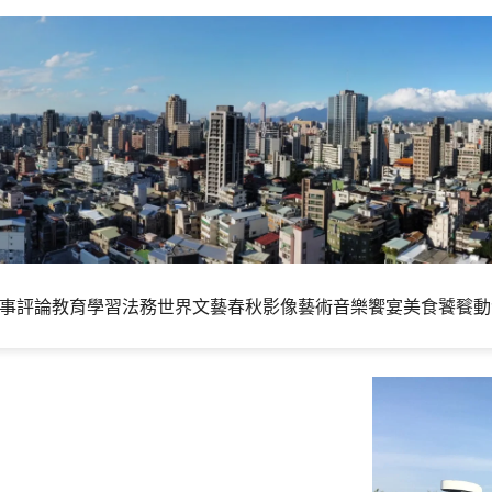
事評論
教育學習
法務世界
文藝春秋
影像藝術
音樂饗宴
美食饕餮
動