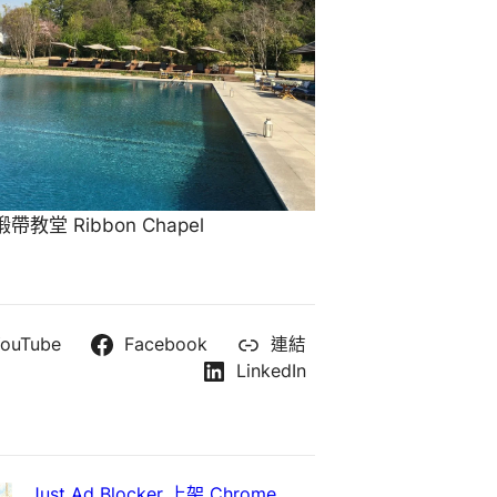
教堂 Ribbon Chapel
ouTube
Facebook
連結
LinkedIn
Just Ad Blocker 上架 Chrome