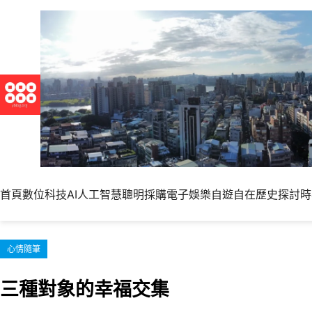
跳
至
主
要
內
容
首頁
數位科技
AI人工智慧
聰明採購
電子娛樂
自遊自在
歷史探討
時
心情隨筆
三種對象的幸福交集