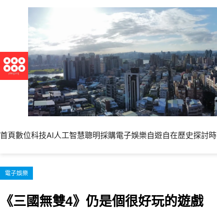
跳
至
主
要
內
容
首頁
數位科技
AI人工智慧
聰明採購
電子娛樂
自遊自在
歷史探討
時
電子娛樂
《三國無雙4》仍是個很好玩的遊戲