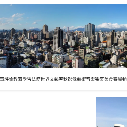
事評論
教育學習
法務世界
文藝春秋
影像藝術
音樂饗宴
美食饕餮
動