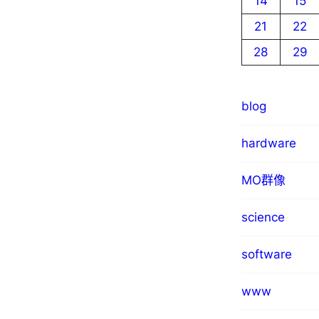
14
15
21
22
28
29
blog
hardware
MO群像
science
software
www