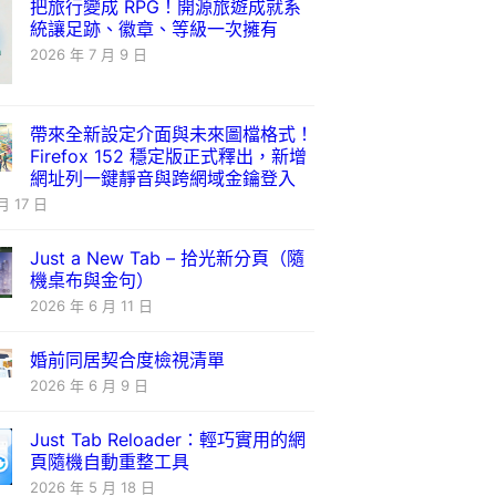
把旅行變成 RPG！開源旅遊成就系
統讓足跡、徽章、等級一次擁有
2026 年 7 月 9 日
帶來全新設定介面與未來圖檔格式！
Firefox 152 穩定版正式釋出，新增
網址列一鍵靜音與跨網域金鑰登入
月 17 日
Just a New Tab – 拾光新分頁（隨
機桌布與金句）
2026 年 6 月 11 日
婚前同居契合度檢視清單
2026 年 6 月 9 日
Just Tab Reloader：輕巧實用的網
頁隨機自動重整工具
2026 年 5 月 18 日