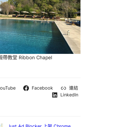
教堂 Ribbon Chapel
ouTube
Facebook
連結
LinkedIn
Just Ad Blocker 上架 Chrome