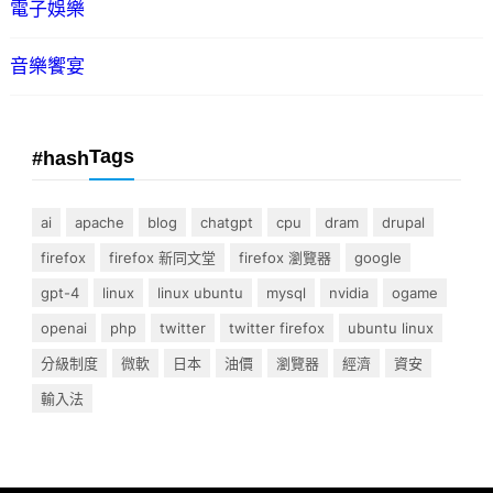
電子娛樂
音樂饗宴
Tags
#hash
ai
apache
blog
chatgpt
cpu
dram
drupal
firefox
firefox 新同文堂
firefox 瀏覽器
google
gpt-4
linux
linux ubuntu
mysql
nvidia
ogame
openai
php
twitter
twitter firefox
ubuntu linux
分級制度
微軟
日本
油價
瀏覽器
經濟
資安
輸入法