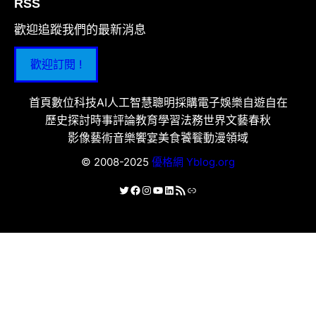
RSS
歡迎追蹤我們的最新消息
歡迎訂閱 !
首頁
數位科技
AI人工智慧
聰明採購
電子娛樂
自遊自在
歷史探討
時事評論
教育學習
法務世界
文藝春秋
影像藝術
音樂饗宴
美食饕餮
動漫領域
© 2008-2025
優格網 Yblog.org
X
Facebook
Instagram
YouTube
LinkedIn
RSS 資訊提供
連結