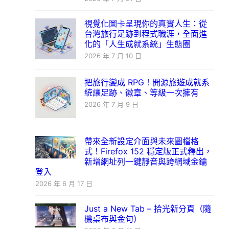
視覺化圖卡呈現你的真實人生：從
台灣旅行足跡到程式職涯，全面進
化的「人生成就系統」生態圈
2026 年 7 月 10 日
把旅行變成 RPG！開源旅遊成就系
統讓足跡、徽章、等級一次擁有
2026 年 7 月 9 日
帶來全新設定介面與未來圖檔格
式！Firefox 152 穩定版正式釋出，
新增網址列一鍵靜音與跨網域金鑰
登入
2026 年 6 月 17 日
Just a New Tab – 拾光新分頁（隨
機桌布與金句）