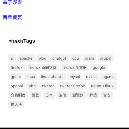
電子娛樂
音樂饗宴
Tags
#hash
ai
apache
blog
chatgpt
cpu
dram
drupal
firefox
firefox 新同文堂
firefox 瀏覽器
google
gpt-4
linux
linux ubuntu
mysql
nvidia
ogame
openai
php
twitter
twitter firefox
ubuntu linux
分級制度
微軟
日本
油價
瀏覽器
經濟
資安
輸入法