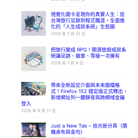
視覺化圖卡呈現你的真實人生：從
台灣旅行足跡到程式職涯，全面進
化的「人生成就系統」生態圈
2026 年 7 月 10 日
把旅行變成 RPG！開源旅遊成就系
統讓足跡、徽章、等級一次擁有
2026 年 7 月 9 日
帶來全新設定介面與未來圖檔格
式！Firefox 152 穩定版正式釋出，
新增網址列一鍵靜音與跨網域金鑰
登入
2026 年 6 月 17 日
Just a New Tab – 拾光新分頁（隨
機桌布與金句）