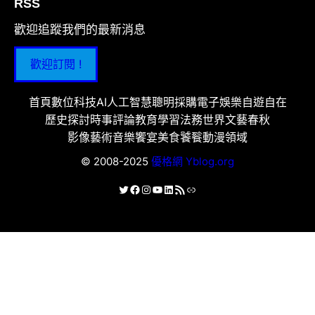
RSS
歡迎追蹤我們的最新消息
歡迎訂閱 !
首頁
數位科技
AI人工智慧
聰明採購
電子娛樂
自遊自在
歷史探討
時事評論
教育學習
法務世界
文藝春秋
影像藝術
音樂饗宴
美食饕餮
動漫領域
© 2008-2025
優格網 Yblog.org
X
Facebook
Instagram
YouTube
LinkedIn
RSS 資訊提供
連結