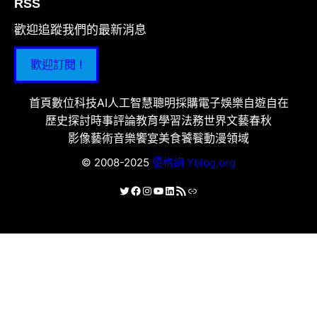
RSS
歡迎追蹤我們的最新消息
歡迎訂閱 !
首頁
數位科技
AI人工智慧
聰明採購
電子娛樂
自遊自在
歷史探討
時事評論
教育學習
法務世界
文藝春秋
影像藝術
音樂饗宴
美食饕餮
動漫領域
© 2008-2025
優格網 Yblog.org
X
Facebook
Instagram
YouTube
LinkedIn
RSS 資訊提供
連結