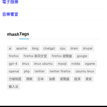
電子娛樂
音樂饗宴
Tags
#hash
ai
apache
blog
chatgpt
cpu
dram
drupal
firefox
firefox 新同文堂
firefox 瀏覽器
google
gpt-4
linux
linux ubuntu
mysql
nvidia
ogame
openai
php
twitter
twitter firefox
ubuntu linux
分級制度
微軟
日本
油價
瀏覽器
經濟
資安
輸入法