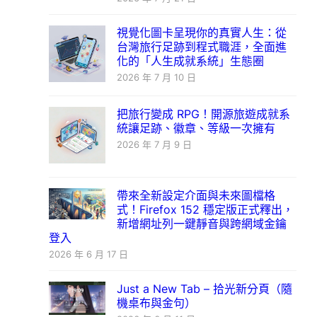
視覺化圖卡呈現你的真實人生：從
台灣旅行足跡到程式職涯，全面進
化的「人生成就系統」生態圈
2026 年 7 月 10 日
把旅行變成 RPG！開源旅遊成就系
統讓足跡、徽章、等級一次擁有
2026 年 7 月 9 日
帶來全新設定介面與未來圖檔格
式！Firefox 152 穩定版正式釋出，
新增網址列一鍵靜音與跨網域金鑰
登入
2026 年 6 月 17 日
Just a New Tab – 拾光新分頁（隨
機桌布與金句）