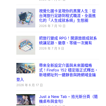
視覺化圖卡呈現你的真實人生：從
台灣旅行足跡到程式職涯，全面進
化的「人生成就系統」生態圈
2026 年 7 月 10 日
把旅行變成 RPG！開源旅遊成就系
統讓足跡、徽章、等級一次擁有
2026 年 7 月 9 日
帶來全新設定介面與未來圖檔格
式！Firefox 152 穩定版正式釋出，
新增網址列一鍵靜音與跨網域金鑰
登入
2026 年 6 月 17 日
Just a New Tab – 拾光新分頁（隨
機桌布與金句）