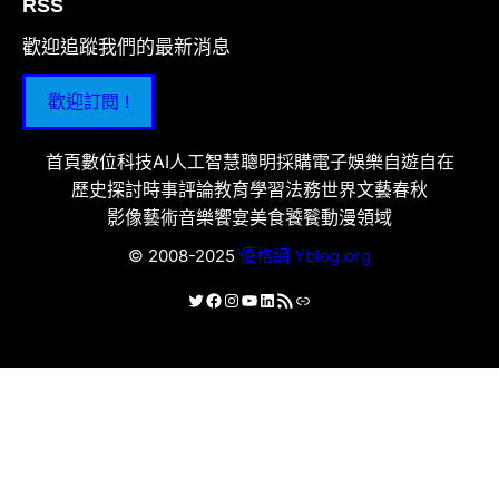
RSS
歡迎追蹤我們的最新消息
歡迎訂閱 !
首頁
數位科技
AI人工智慧
聰明採購
電子娛樂
自遊自在
歷史探討
時事評論
教育學習
法務世界
文藝春秋
影像藝術
音樂饗宴
美食饕餮
動漫領域
© 2008-2025
優格網 Yblog.org
X
Facebook
Instagram
YouTube
LinkedIn
RSS 資訊提供
連結