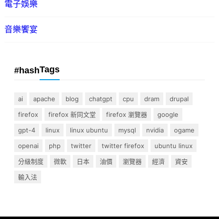
電子娛樂
音樂饗宴
Tags
#hash
ai
apache
blog
chatgpt
cpu
dram
drupal
firefox
firefox 新同文堂
firefox 瀏覽器
google
gpt-4
linux
linux ubuntu
mysql
nvidia
ogame
openai
php
twitter
twitter firefox
ubuntu linux
分級制度
微軟
日本
油價
瀏覽器
經濟
資安
輸入法