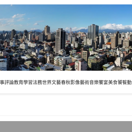
事評論
教育學習
法務世界
文藝春秋
影像藝術
音樂饗宴
美食饕餮
動
觀光潛水