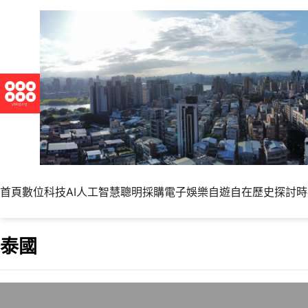
首頁
數位科技
AI人工智慧
聰明採購
電子娛樂
自遊自在
歷史探討
時
泰國
在泰國普吉島進行