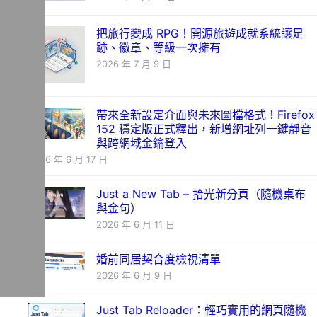
把旅行變成 RPG！開源旅遊成就系統讓足
跡、徽章、等級一次擁有
2026 年 7 月 9 日
帶來全新設定介面與未來圖檔格式！Firefox
152 穩定版正式釋出，新增網址列一鍵靜音
與跨網域金鑰登入
2026 年 6 月 17 日
Just a New Tab – 拾光新分頁（隨機桌布
與金句）
2026 年 6 月 11 日
婚前同居契合度檢視清單
2026 年 6 月 9 日
Just Tab Reloader：輕巧實用的網頁隨機