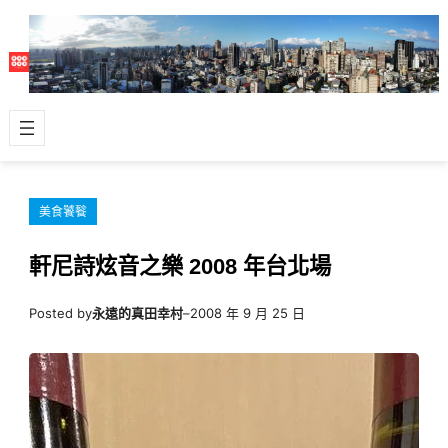
跳
至
主
要
內
容
美食饕餮
軒尼詩炫音之樂 2008 年台北場
Posted by
永遠的真田幸村
–
2008 年 9 月 25 日