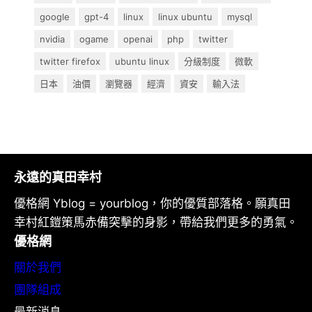
google
gpt-4
linux
linux ubuntu
mysql
nvidia
ogame
openai
php
twitter
twitter firefox
ubuntu linux
分級制度
微軟
日本
油價
瀏覽器
經濟
資安
輸入法
永遠的真田幸村
優格網 Yblog = yourblog，你的優質部落格。願真田
幸村紅鎧策馬赤備突擊的身影，帶給我們更多的勇氣。
優格網
關於我們
團隊組成
最新消息