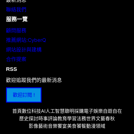
聯絡我們
服務一覽
顧問服務
推薦網站:CyberQ
網站設計與建構
合作提案
RSS
歡迎追蹤我們的最新消息
歡迎訂閱 !
首頁
數位科技
AI人工智慧
聰明採購
電子娛樂
自遊自在
歷史探討
時事評論
教育學習
法務世界
文藝春秋
影像藝術
音樂饗宴
美食饕餮
動漫領域