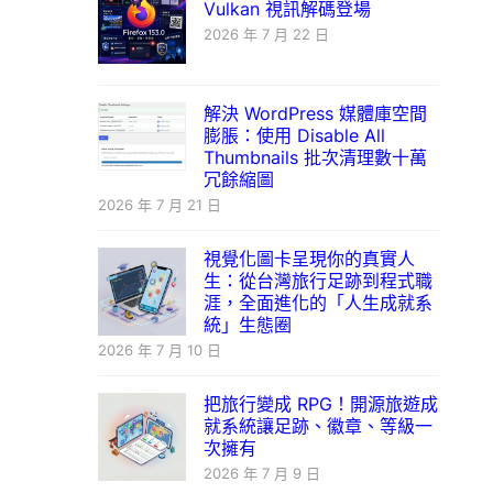
Vulkan 視訊解碼登場
2026 年 7 月 22 日
解決 WordPress 媒體庫空間
膨脹：使用 Disable All
Thumbnails 批次清理數十萬
冗餘縮圖
2026 年 7 月 21 日
視覺化圖卡呈現你的真實人
生：從台灣旅行足跡到程式職
涯，全面進化的「人生成就系
統」生態圈
2026 年 7 月 10 日
把旅行變成 RPG！開源旅遊成
就系統讓足跡、徽章、等級一
次擁有
2026 年 7 月 9 日