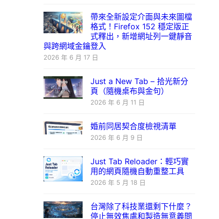
帶來全新設定介面與未來圖檔
格式！Firefox 152 穩定版正
式釋出，新增網址列一鍵靜音
與跨網域金鑰登入
2026 年 6 月 17 日
Just a New Tab – 拾光新分
頁（隨機桌布與金句）
2026 年 6 月 11 日
婚前同居契合度檢視清單
2026 年 6 月 9 日
Just Tab Reloader：輕巧實
用的網頁隨機自動重整工具
2026 年 5 月 18 日
台灣除了科技業還剩下什麼？
停止無效焦慮和製造無意義問