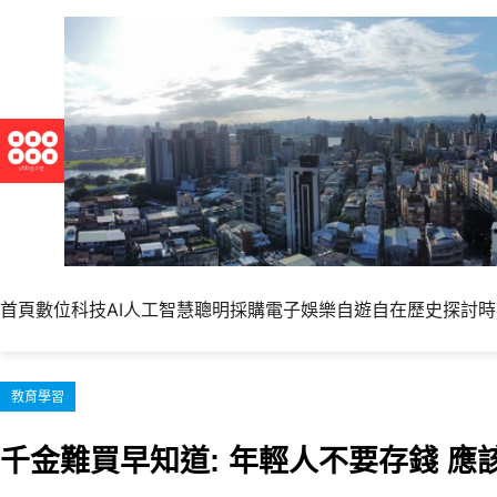
跳
至
主
要
內
容
首頁
數位科技
AI人工智慧
聰明採購
電子娛樂
自遊自在
歷史探討
時
教育學習
千金難買早知道: 年輕人不要存錢 應