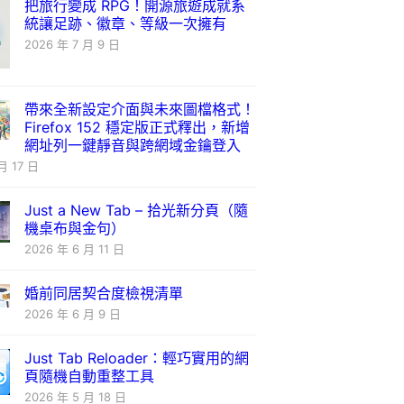
把旅行變成 RPG！開源旅遊成就系
統讓足跡、徽章、等級一次擁有
2026 年 7 月 9 日
帶來全新設定介面與未來圖檔格式！
Firefox 152 穩定版正式釋出，新增
網址列一鍵靜音與跨網域金鑰登入
月 17 日
Just a New Tab – 拾光新分頁（隨
機桌布與金句）
2026 年 6 月 11 日
婚前同居契合度檢視清單
2026 年 6 月 9 日
Just Tab Reloader：輕巧實用的網
頁隨機自動重整工具
2026 年 5 月 18 日