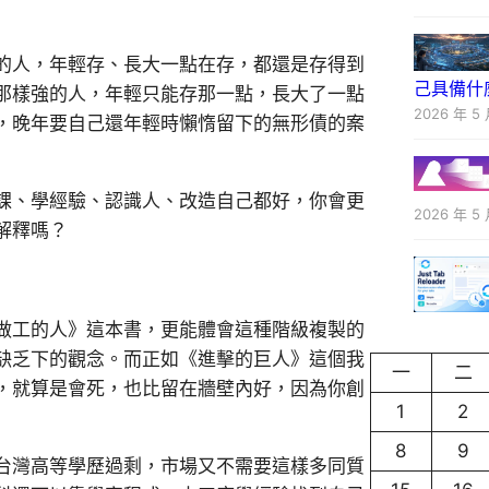
的人，年輕存、長大一點在存，都還是存得到
己具備什
那樣強的人，年輕只能存那一點，長大了一點
2026 年 5 
，晚年要自己還年輕時懶惰留下的無形債的案
上課、學經驗、認識人、改造自己都好，你會更
2026 年 5 
解釋嗎？
做工的人》這本書，更能體會這種階級複製的
缺乏下的觀念。而正如《進擊的巨人》這個我
一
二
，就算是會死，也比留在牆壁內好，因為你創
1
2
8
9
台灣高等學歷過剩，市場又不需要這樣多同質