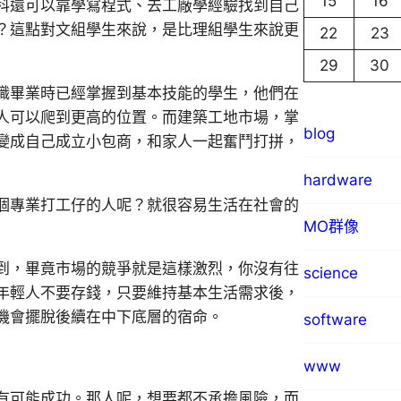
15
16
科還可以靠學寫程式、去工廠學經驗找到自己
？這點對文組學生來說，是比理組學生來說更
22
23
29
30
職畢業時已經掌握到基本技能的學生，他們在
人可以爬到更高的位置。而建築工地市場，掌
blog
變成自己成立小包商，和家人一起奮鬥打拼，
hardware
個專業打工仔的人呢？就很容易生活在社會的
MO群像
到，畢竟市場的競爭就是這樣激烈，你沒有往
science
年輕人不要存錢，只要維持基本生活需求後，
機會擺脫後續在中下底層的宿命。
software
www
有可能成功。那人呢，想要都不承擔風險，而