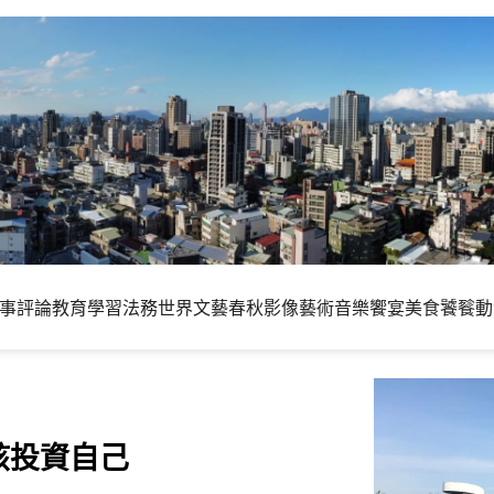
事評論
教育學習
法務世界
文藝春秋
影像藝術
音樂饗宴
美食饕餮
動
該投資自己