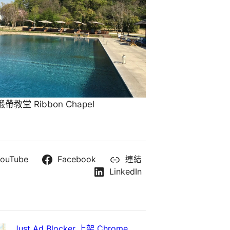
教堂 Ribbon Chapel
ouTube
Facebook
連結
LinkedIn
Just Ad Blocker 上架 Chrome