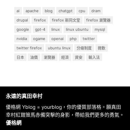
ai
apache
blog
chatgpt
cpu
dram
drupal
firefox
firefox 新同文堂
firefox 瀏覽器
google
gpt-4
linux
linux ubuntu
mysql
nvidia
ogame
openai
php
twitter
twitter firefox
ubuntu linux
分級制度
微軟
日本
油價
瀏覽器
經濟
資安
輸入法
永遠的真田幸村
優格網 Yblog = yourblog，你的優質部落格。願真田
幸村紅鎧策馬赤備突擊的身影，帶給我們更多的勇氣。
優格網