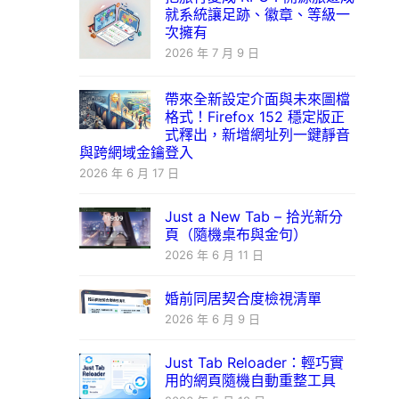
就系統讓足跡、徽章、等級一
次擁有
2026 年 7 月 9 日
帶來全新設定介面與未來圖檔
格式！Firefox 152 穩定版正
式釋出，新增網址列一鍵靜音
與跨網域金鑰登入
2026 年 6 月 17 日
Just a New Tab – 拾光新分
頁（隨機桌布與金句）
2026 年 6 月 11 日
婚前同居契合度檢視清單
2026 年 6 月 9 日
Just Tab Reloader：輕巧實
用的網頁隨機自動重整工具