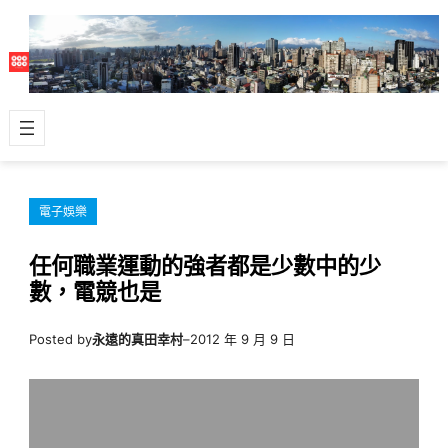
跳
至
主
要
內
容
電子娛樂
任何職業運動的強者都是少數中的少
數，電競也是
Posted by
永遠的真田幸村
–
2012 年 9 月 9 日