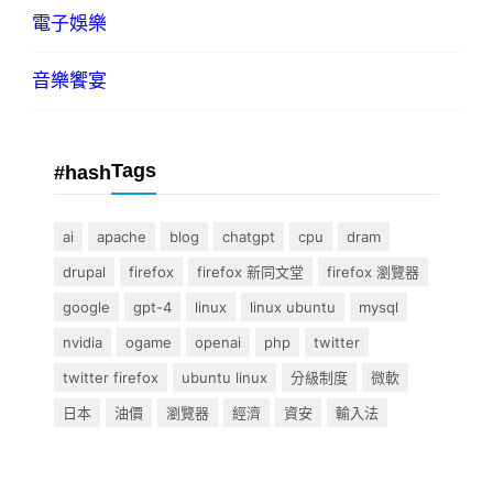
電子娛樂
音樂饗宴
Tags
#hash
ai
apache
blog
chatgpt
cpu
dram
drupal
firefox
firefox 新同文堂
firefox 瀏覽器
google
gpt-4
linux
linux ubuntu
mysql
nvidia
ogame
openai
php
twitter
twitter firefox
ubuntu linux
分級制度
微軟
日本
油價
瀏覽器
經濟
資安
輸入法