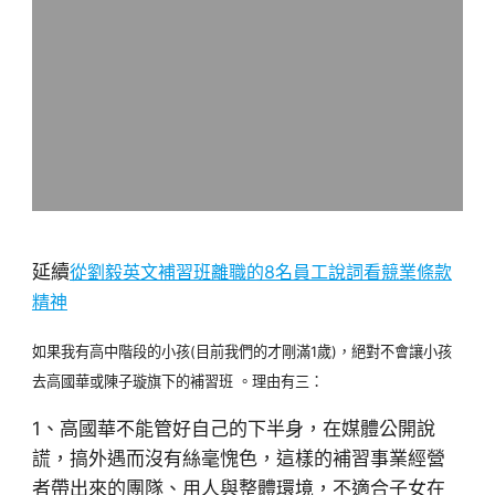
延續
從劉毅英文補習班離職的8名員工說詞看競業條款
精神
如果我有高中階段的小孩(目前我們的才剛滿1歲)，絕對不會讓小孩
去高國華或陳子璇旗下的補習班 。理由有三：
1、高國華不能管好自己的下半身，在媒體公開說
謊，搞外遇而沒有絲毫愧色，這樣的補習事業經營
者帶出來的團隊、用人與整體環境，不適合子女在