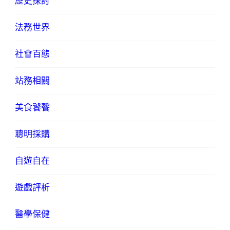
歷史探討
法務世界
社會百態
站務相關
美食饕餮
聰明採購
自遊自在
遊戲評析
醫學保健