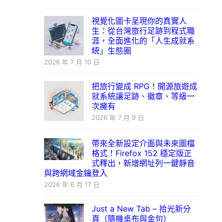
視覺化圖卡呈現你的真實人
生：從台灣旅行足跡到程式職
涯，全面進化的「人生成就系
統」生態圈
2026 年 7 月 10 日
把旅行變成 RPG！開源旅遊成
就系統讓足跡、徽章、等級一
次擁有
2026 年 7 月 9 日
帶來全新設定介面與未來圖檔
格式！Firefox 152 穩定版正
式釋出，新增網址列一鍵靜音
與跨網域金鑰登入
2026 年 6 月 17 日
Just a New Tab – 拾光新分
頁（隨機桌布與金句）