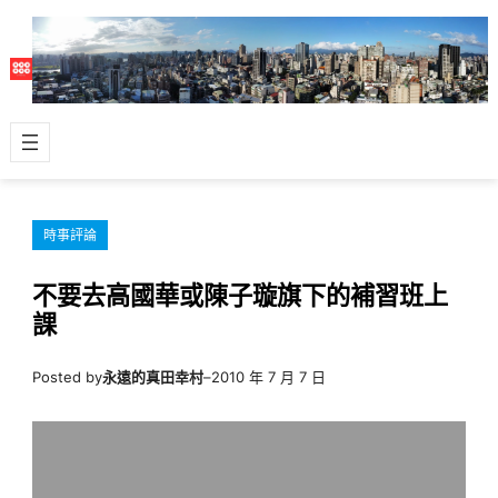
跳
至
主
要
內
容
時事評論
不要去高國華或陳子璇旗下的補習班上
課
Posted by
永遠的真田幸村
–
2010 年 7 月 7 日