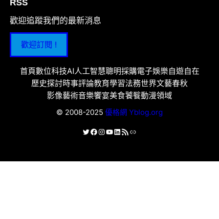
RSS
歡迎追蹤我們的最新消息
歡迎訂閱 !
首頁
數位科技
AI人工智慧
聰明採購
電子娛樂
自遊自在
歷史探討
時事評論
教育學習
法務世界
文藝春秋
影像藝術
音樂饗宴
美食饕餮
動漫領域
© 2008-2025
優格網 Yblog.org
X
Facebook
Instagram
YouTube
LinkedIn
RSS 資訊提供
連結