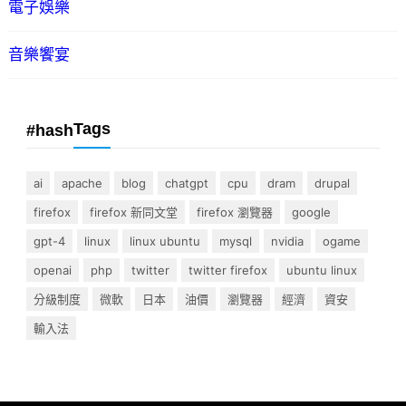
電子娛樂
音樂饗宴
Tags
#hash
ai
apache
blog
chatgpt
cpu
dram
drupal
firefox
firefox 新同文堂
firefox 瀏覽器
google
gpt-4
linux
linux ubuntu
mysql
nvidia
ogame
openai
php
twitter
twitter firefox
ubuntu linux
分級制度
微軟
日本
油價
瀏覽器
經濟
資安
輸入法