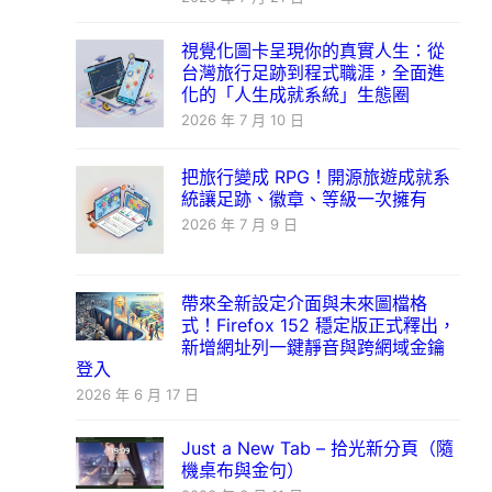
視覺化圖卡呈現你的真實人生：從
台灣旅行足跡到程式職涯，全面進
化的「人生成就系統」生態圈
2026 年 7 月 10 日
把旅行變成 RPG！開源旅遊成就系
統讓足跡、徽章、等級一次擁有
2026 年 7 月 9 日
帶來全新設定介面與未來圖檔格
式！Firefox 152 穩定版正式釋出，
新增網址列一鍵靜音與跨網域金鑰
登入
2026 年 6 月 17 日
Just a New Tab – 拾光新分頁（隨
機桌布與金句）