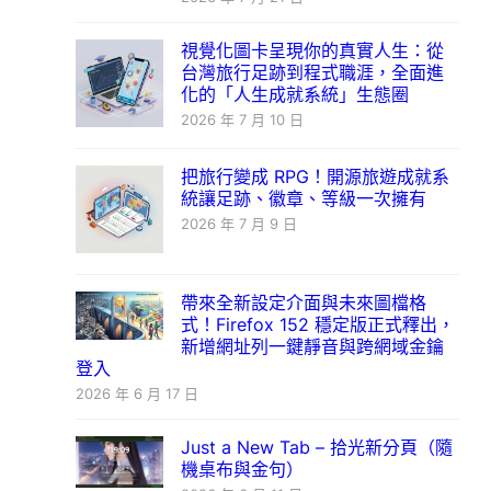
視覺化圖卡呈現你的真實人生：從
台灣旅行足跡到程式職涯，全面進
化的「人生成就系統」生態圈
2026 年 7 月 10 日
把旅行變成 RPG！開源旅遊成就系
統讓足跡、徽章、等級一次擁有
2026 年 7 月 9 日
帶來全新設定介面與未來圖檔格
式！Firefox 152 穩定版正式釋出，
新增網址列一鍵靜音與跨網域金鑰
登入
2026 年 6 月 17 日
Just a New Tab – 拾光新分頁（隨
機桌布與金句）