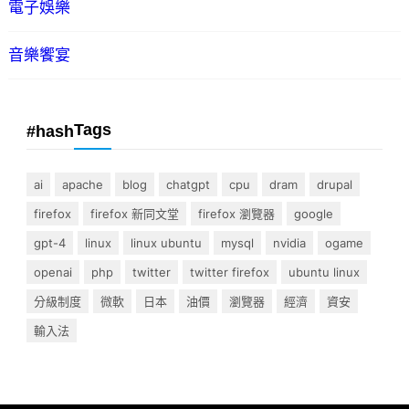
電子娛樂
音樂饗宴
Tags
#hash
ai
apache
blog
chatgpt
cpu
dram
drupal
firefox
firefox 新同文堂
firefox 瀏覽器
google
gpt-4
linux
linux ubuntu
mysql
nvidia
ogame
openai
php
twitter
twitter firefox
ubuntu linux
分級制度
微軟
日本
油價
瀏覽器
經濟
資安
輸入法