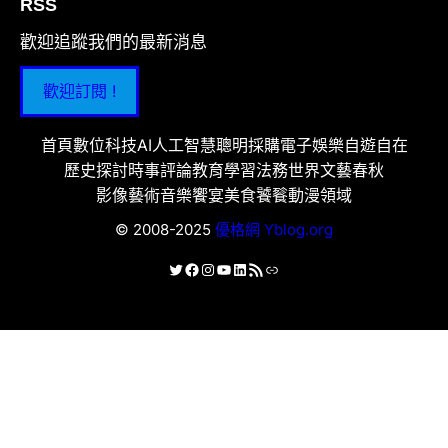
RSS
歡迎追蹤我們的最新消息
歡迎訂閱 !
首頁
數位科技
AI人工智慧
聰明採購
電子娛樂
自遊自在
歷史探討
時事評論
教育學習
法務世界
文藝春秋
影像藝術
音樂饗宴
美食饕餮
動漫領域
© 2008-2025
優格網 Yblog.org
X
Facebook
Instagram
YouTube
LinkedIn
RSS 資訊提供
連結