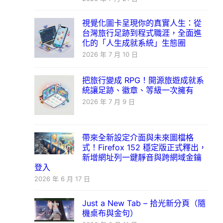
視覺化圖卡呈現你的真實人生：從
台灣旅行足跡到程式職涯，全面進
化的「人生成就系統」生態圈
2026 年 7 月 10 日
把旅行變成 RPG！開源旅遊成就系
統讓足跡、徽章、等級一次擁有
2026 年 7 月 9 日
帶來全新設定介面與未來圖檔格
式！Firefox 152 穩定版正式釋出，
新增網址列一鍵靜音與跨網域金鑰
登入
2026 年 6 月 17 日
Just a New Tab – 拾光新分頁（隨
機桌布與金句）