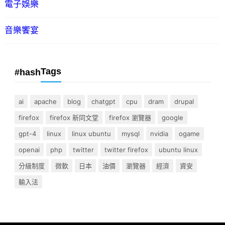
電子娛樂
音樂饗宴
Tags
#hash
ai
apache
blog
chatgpt
cpu
dram
drupal
firefox
firefox 新同文堂
firefox 瀏覽器
google
gpt-4
linux
linux ubuntu
mysql
nvidia
ogame
openai
php
twitter
twitter firefox
ubuntu linux
分級制度
微軟
日本
油價
瀏覽器
經濟
資安
輸入法