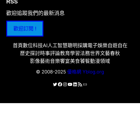
RSS
歡迎追蹤我們的最新消息
歡迎訂閱 !
首頁
數位科技
AI人工智慧
聰明採購
電子娛樂
自遊自在
歷史探討
時事評論
教育學習
法務世界
文藝春秋
影像藝術
音樂饗宴
美食饕餮
動漫領域
© 2008-2025
優格網 Yblog.org
X
Facebook
Instagram
YouTube
LinkedIn
RSS 資訊提供
連結