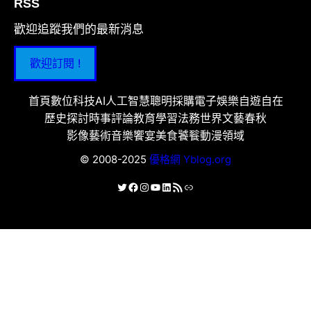
RSS
歡迎追蹤我們的最新消息
歡迎訂閱 !
首頁
數位科技
AI人工智慧
聰明採購
電子娛樂
自遊自在
歷史探討
時事評論
教育學習
法務世界
文藝春秋
影像藝術
音樂饗宴
美食饕餮
動漫領域
© 2008-2025
優格網 Yblog.org
X
Facebook
Instagram
YouTube
LinkedIn
RSS 資訊提供
連結