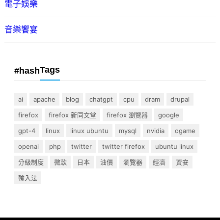
電子娛樂
音樂饗宴
Tags
#hash
ai
apache
blog
chatgpt
cpu
dram
drupal
firefox
firefox 新同文堂
firefox 瀏覽器
google
gpt-4
linux
linux ubuntu
mysql
nvidia
ogame
openai
php
twitter
twitter firefox
ubuntu linux
分級制度
微軟
日本
油價
瀏覽器
經濟
資安
輸入法