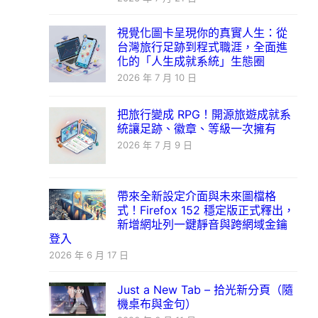
視覺化圖卡呈現你的真實人生：從
台灣旅行足跡到程式職涯，全面進
化的「人生成就系統」生態圈
2026 年 7 月 10 日
把旅行變成 RPG！開源旅遊成就系
統讓足跡、徽章、等級一次擁有
2026 年 7 月 9 日
帶來全新設定介面與未來圖檔格
式！Firefox 152 穩定版正式釋出，
新增網址列一鍵靜音與跨網域金鑰
登入
2026 年 6 月 17 日
Just a New Tab – 拾光新分頁（隨
機桌布與金句）