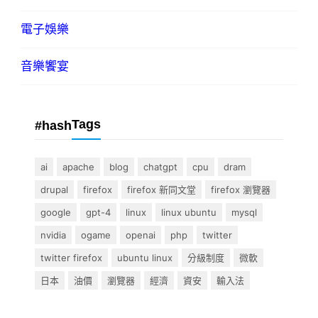
電子娛樂
音樂饗宴
Tags
#hash
ai
apache
blog
chatgpt
cpu
dram
drupal
firefox
firefox 新同文堂
firefox 瀏覽器
google
gpt-4
linux
linux ubuntu
mysql
nvidia
ogame
openai
php
twitter
twitter firefox
ubuntu linux
分級制度
微軟
日本
油價
瀏覽器
經濟
資安
輸入法