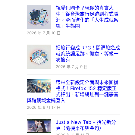
視覺化圖卡呈現你的真實人
生：從台灣旅行足跡到程式職
涯，全面進化的「人生成就系
統」生態圈
2026 年 7 月 10 日
把旅行變成 RPG！開源旅遊成
就系統讓足跡、徽章、等級一
次擁有
2026 年 7 月 9 日
帶來全新設定介面與未來圖檔
格式！Firefox 152 穩定版正
式釋出，新增網址列一鍵靜音
與跨網域金鑰登入
2026 年 6 月 17 日
Just a New Tab – 拾光新分
頁（隨機桌布與金句）