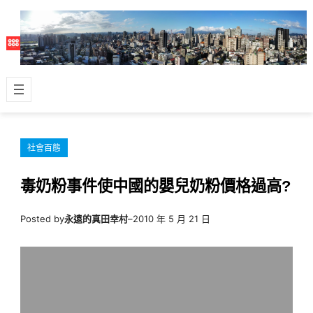
跳
至
主
要
內
容
社會百態
毒奶粉事件使中國的嬰兒奶粉價格過高?
Posted by
永遠的真田幸村
–
2010 年 5 月 21 日