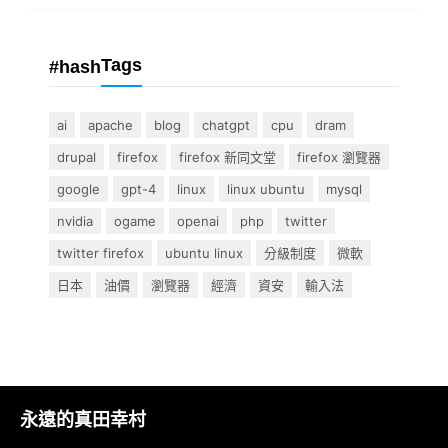
Tags
#hash
ai
apache
blog
chatgpt
cpu
dram
drupal
firefox
firefox 新同文堂
firefox 瀏覽器
google
gpt-4
linux
linux ubuntu
mysql
nvidia
ogame
openai
php
twitter
twitter firefox
ubuntu linux
分級制度
微軟
日本
油價
瀏覽器
經濟
資安
輸入法
永遠的真田幸村