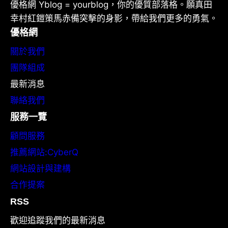
優格網 Yblog = yourblog，你的優質部落格。願真田
幸村紅鎧策馬赤備突擊的身影，帶給我們更多的勇氣。
優格網
關於我們
團隊組成
最新消息
聯絡我們
服務一覽
顧問服務
推薦網站:CyberQ
網站設計與建構
合作提案
RSS
歡迎追蹤我們的最新消息