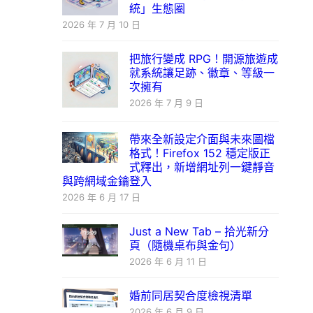
統」生態圈
2026 年 7 月 10 日
把旅行變成 RPG！開源旅遊成
就系統讓足跡、徽章、等級一
次擁有
2026 年 7 月 9 日
帶來全新設定介面與未來圖檔
格式！Firefox 152 穩定版正
式釋出，新增網址列一鍵靜音
與跨網域金鑰登入
2026 年 6 月 17 日
Just a New Tab – 拾光新分
頁（隨機桌布與金句）
2026 年 6 月 11 日
婚前同居契合度檢視清單
2026 年 6 月 9 日