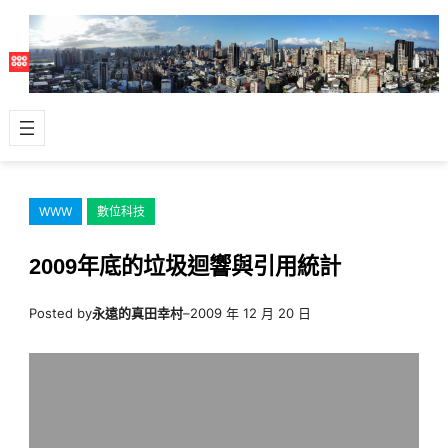
跳
至
主
要
內
容
WWW
數位科技
2009年底的垃圾迴響與引用統計
Posted by
永遠的真田幸村
–
2009 年 12 月 20 日