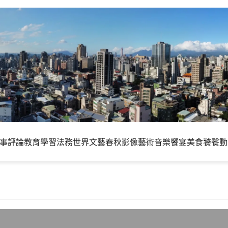
事評論
教育學習
法務世界
文藝春秋
影像藝術
音樂饗宴
美食饕餮
動
開DNS服務，個人電腦設定後可大幅加速瀏覽效率