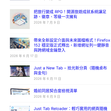
把旅行變成 RPG！開源旅遊成就系統讓足
跡、徽章、等級一次擁有
2026 年 7 月 9 日
帶來全新設定介面與未來圖檔格式！Firefox
152 穩定版正式釋出，新增網址列一鍵靜音
與跨網域金鑰登入
2026 年 6 月 17 日
Just a New Tab – 拾光新分頁（隨機桌布
與金句）
2026 年 6 月 11 日
婚前同居契合度檢視清單
2026 年 6 月 9 日
Just Tab Reloader：輕巧實用的網頁隨機