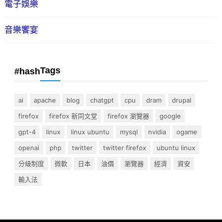
電子娛樂
音樂饗宴
Tags
#hash
ai
apache
blog
chatgpt
cpu
dram
drupal
firefox
firefox 新同文堂
firefox 瀏覽器
google
gpt-4
linux
linux ubuntu
mysql
nvidia
ogame
openai
php
twitter
twitter firefox
ubuntu linux
分級制度
微軟
日本
油價
瀏覽器
經濟
資安
輸入法