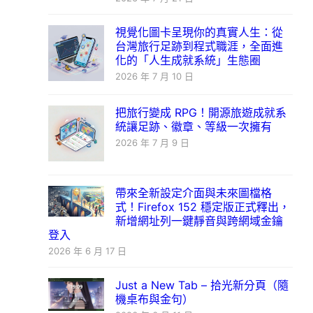
視覺化圖卡呈現你的真實人生：從
台灣旅行足跡到程式職涯，全面進
化的「人生成就系統」生態圈
2026 年 7 月 10 日
把旅行變成 RPG！開源旅遊成就系
統讓足跡、徽章、等級一次擁有
2026 年 7 月 9 日
帶來全新設定介面與未來圖檔格
式！Firefox 152 穩定版正式釋出，
新增網址列一鍵靜音與跨網域金鑰
登入
2026 年 6 月 17 日
Just a New Tab – 拾光新分頁（隨
機桌布與金句）