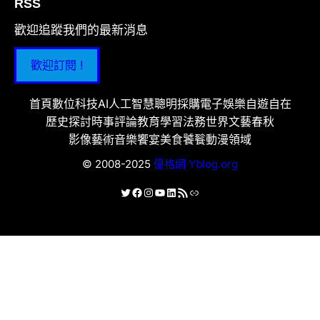
RSS
歡迎追蹤我們的最新消息
歡迎訂閱 !
首頁
數位科技
AI人工智慧
聰明採購
電子娛樂
自遊自在
歷史探討
時事評論
教育學習
法務世界
文藝春秋
影像藝術
音樂饗宴
美食饕餮
動漫領域
© 2008-2025
優格網 Yblog.org
X
Facebook
Instagram
YouTube
LinkedIn
RSS 資訊提供
連結