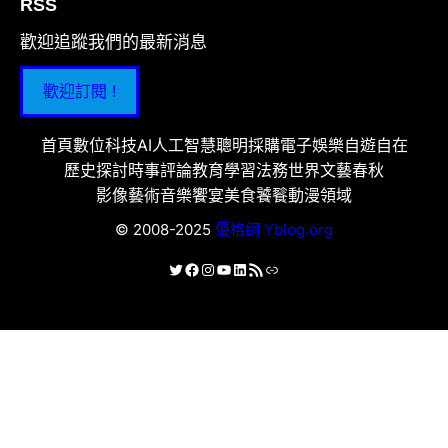
RSS
歡迎追蹤我們的最新消息
歡迎訂閱 !
首頁
數位科技
AI人工智慧
聰明採購
電子娛樂
自遊自在
歷史探討
時事評論
教育學習
法務世界
文藝春秋
影像藝術
音樂饗宴
美食饕餮
動漫領域
© 2008-2025
優格網 Yblog.org
X
Facebook
Instagram
YouTube
LinkedIn
RSS 資訊提供
連結