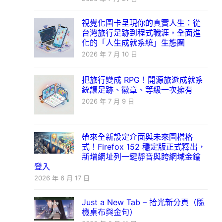
視覺化圖卡呈現你的真實人生：從
台灣旅行足跡到程式職涯，全面進
化的「人生成就系統」生態圈
2026 年 7 月 10 日
把旅行變成 RPG！開源旅遊成就系
統讓足跡、徽章、等級一次擁有
2026 年 7 月 9 日
帶來全新設定介面與未來圖檔格
式！Firefox 152 穩定版正式釋出，
新增網址列一鍵靜音與跨網域金鑰
登入
2026 年 6 月 17 日
Just a New Tab – 拾光新分頁（隨
機桌布與金句）