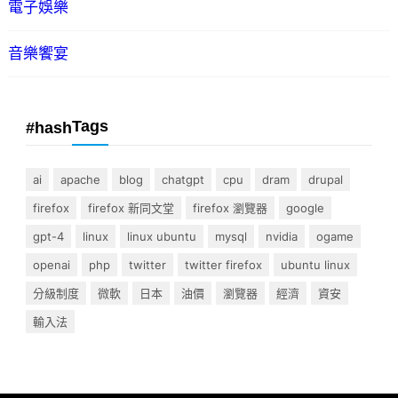
電子娛樂
音樂饗宴
Tags
#hash
ai
apache
blog
chatgpt
cpu
dram
drupal
firefox
firefox 新同文堂
firefox 瀏覽器
google
gpt-4
linux
linux ubuntu
mysql
nvidia
ogame
openai
php
twitter
twitter firefox
ubuntu linux
分級制度
微軟
日本
油價
瀏覽器
經濟
資安
輸入法