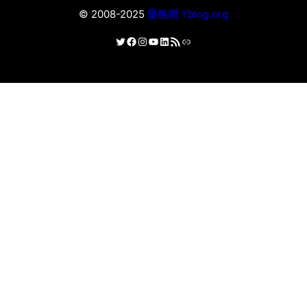
© 2008-2025
優格網 Yblog.org
X
Facebook
Instagram
YouTube
LinkedIn
RSS 資訊提供
連結