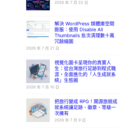
2026 年 7 月 22 日
解決 WordPress 媒體庫空間
膨脹：使用 Disable All
Thumbnails 批次清理數十萬
冗餘縮圖
2026 年 7 月 21 日
視覺化圖卡呈現你的真實人
生：從台灣旅行足跡到程式職
涯，全面進化的「人生成就系
統」生態圈
2026 年 7 月 10 日
把旅行變成 RPG！開源旅遊成
就系統讓足跡、徽章、等級一
次擁有
2026 年 7 月 9 日