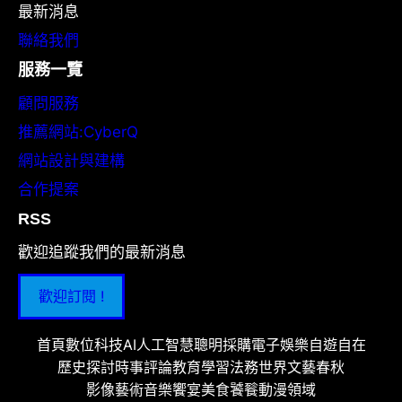
最新消息
聯絡我們
服務一覽
顧問服務
推薦網站:CyberQ
網站設計與建構
合作提案
RSS
歡迎追蹤我們的最新消息
歡迎訂閱 !
首頁
數位科技
AI人工智慧
聰明採購
電子娛樂
自遊自在
歷史探討
時事評論
教育學習
法務世界
文藝春秋
影像藝術
音樂饗宴
美食饕餮
動漫領域