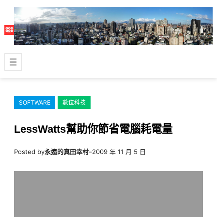
跳
至
主
要
內
容
SOFTWARE
數位科技
LessWatts幫助你節省電腦耗電量
Posted by
永遠的真田幸村
–
2009 年 11 月 5 日