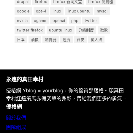
drupal
firefox
firefox 新同文堂
firefox 瀏覽器
google
gpt-4
linux
linux ubuntu
mysql
nvidia
ogame
openai
php
twitter
twitter firefox
ubuntu linux
分級制度
微軟
日本
油價
瀏覽器
經濟
資安
輸入法
永遠的真田幸村
優格網 Yblog = yourblog，你的優質部落格。願真田
幸村紅鎧策馬赤備突擊的身影，帶給我們更多的勇氣。
優格網
關於我們
團隊組成