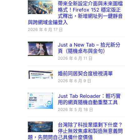
帶來全新設定介面與未來圖檔
格式！Firefox 152 穩定版正
式釋出，新增網址列一鍵靜音
與跨網域金鑰登入
2026 年 6 月 17 日
Just a New Tab – 拾光新分
頁（隨機桌布與金句）
2026 年 6 月 11 日
婚前同居契合度檢視清單
2026 年 6 月 9 日
Just Tab Reloader：輕巧實
用的網頁隨機自動重整工具
2026 年 5 月 18 日
台灣除了科技業還剩下什麼？
停止無效焦慮和製造無意義問
題，先問問自己具備什麼價值