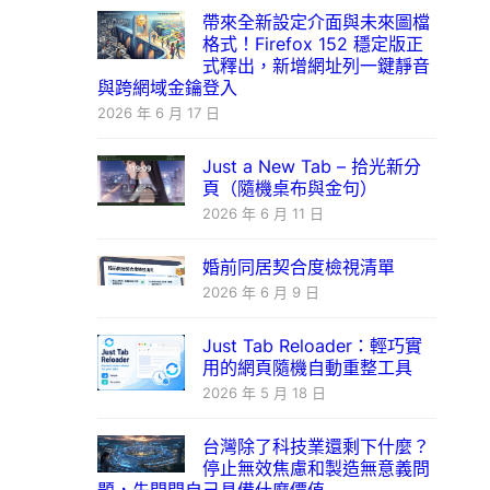
帶來全新設定介面與未來圖檔
格式！Firefox 152 穩定版正
式釋出，新增網址列一鍵靜音
與跨網域金鑰登入
2026 年 6 月 17 日
Just a New Tab – 拾光新分
頁（隨機桌布與金句）
2026 年 6 月 11 日
婚前同居契合度檢視清單
2026 年 6 月 9 日
Just Tab Reloader：輕巧實
用的網頁隨機自動重整工具
2026 年 5 月 18 日
台灣除了科技業還剩下什麼？
停止無效焦慮和製造無意義問