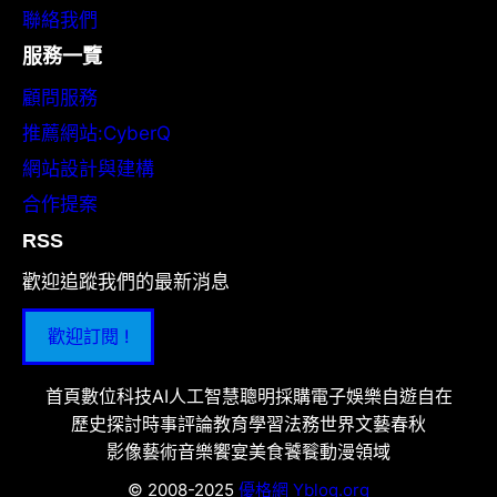
聯絡我們
服務一覽
顧問服務
推薦網站:CyberQ
網站設計與建構
合作提案
RSS
歡迎追蹤我們的最新消息
歡迎訂閱 !
首頁
數位科技
AI人工智慧
聰明採購
電子娛樂
自遊自在
歷史探討
時事評論
教育學習
法務世界
文藝春秋
影像藝術
音樂饗宴
美食饕餮
動漫領域
© 2008-2025
優格網 Yblog.org