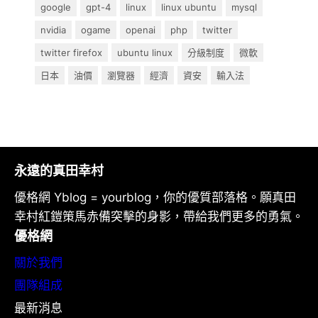
google
gpt-4
linux
linux ubuntu
mysql
nvidia
ogame
openai
php
twitter
twitter firefox
ubuntu linux
分級制度
微軟
日本
油價
瀏覽器
經濟
資安
輸入法
永遠的真田幸村
優格網 Yblog = yourblog，你的優質部落格。願真田
幸村紅鎧策馬赤備突擊的身影，帶給我們更多的勇氣。
優格網
關於我們
團隊組成
最新消息