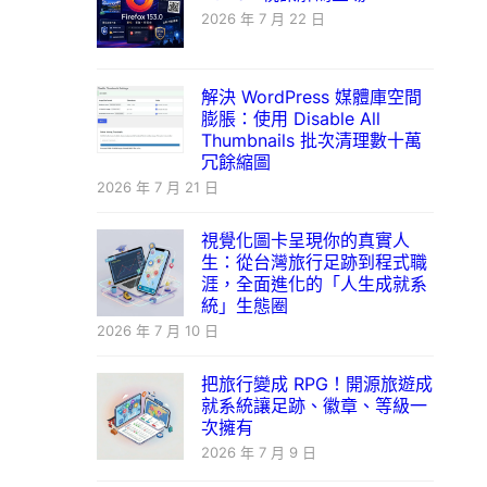
2026 年 7 月 22 日
解決 WordPress 媒體庫空間
膨脹：使用 Disable All
Thumbnails 批次清理數十萬
冗餘縮圖
2026 年 7 月 21 日
視覺化圖卡呈現你的真實人
生：從台灣旅行足跡到程式職
涯，全面進化的「人生成就系
統」生態圈
2026 年 7 月 10 日
把旅行變成 RPG！開源旅遊成
就系統讓足跡、徽章、等級一
次擁有
2026 年 7 月 9 日