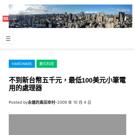
跳
至
主
要
內
容
HARDWARE
數位科技
不到新台幣五千元，最低100美元小筆電
用的處理器
Posted by
永遠的真田幸村
–
2009 年 10 月 4 日