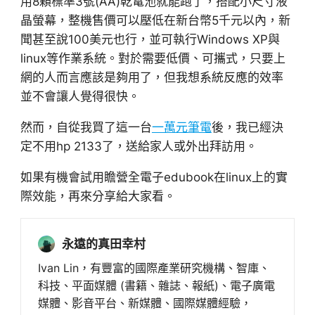
用8顆標準3號(AA)乾電池就能跑了，搭配小尺寸液
晶螢幕，整機售價可以壓低在新台幣5千元以內，新
聞甚至說100美元也行，並可執行Windows XP與
linux等作業系統。對於需要低價、可攜式，只要上
網的人而言應該是夠用了，但我想系統反應的效率
並不會讓人覺得很快。
然而，自從我買了這一台
一萬元筆電
後，我已經決
定不用hp 2133了，送給家人或外出拜訪用。
如果有機會試用瞻營全電子edubook在linux上的實
際效能，再來分享給大家看。
永遠的真田幸村
Ivan Lin，有豐富的國際產業研究機構、智庫、
科技、平面媒體 (書籍、雜誌、報紙)、電子廣電
媒體、影音平台、新媒體、國際媒體經驗，