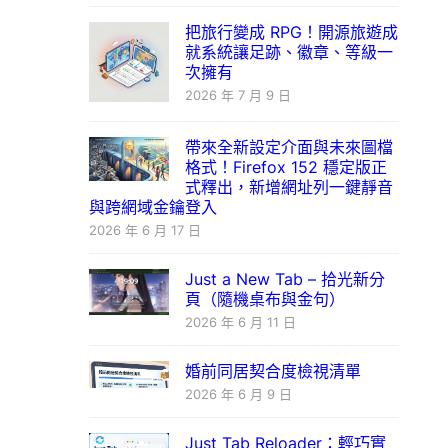
把旅行變成 RPG！開源旅遊成
就系統讓足跡、徽章、等級一
次擁有
2026 年 7 月 9 日
帶來全新設定介面與未來圖檔
格式！Firefox 152 穩定版正
式釋出，新增網址列一鍵靜音
與跨網域金鑰登入
2026 年 6 月 17 日
Just a New Tab – 拾光新分
頁（隨機桌布與金句）
2026 年 6 月 11 日
婚前同居契合度檢視清單
2026 年 6 月 9 日
Just Tab Reloader：輕巧實