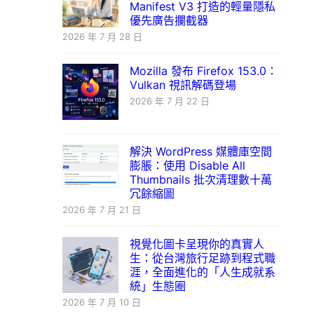
Manifest V3 打造的輕量隱私
優先廣告攔截器
2026 年 7 月 28 日
Mozilla 發布 Firefox 153.0：
Vulkan 視訊解碼登場
2026 年 7 月 22 日
解決 WordPress 媒體庫空間
膨脹：使用 Disable All
Thumbnails 批次清理數十萬
冗餘縮圖
2026 年 7 月 21 日
視覺化圖卡呈現你的真實人
生：從台灣旅行足跡到程式職
涯，全面進化的「人生成就系
統」生態圈
2026 年 7 月 10 日