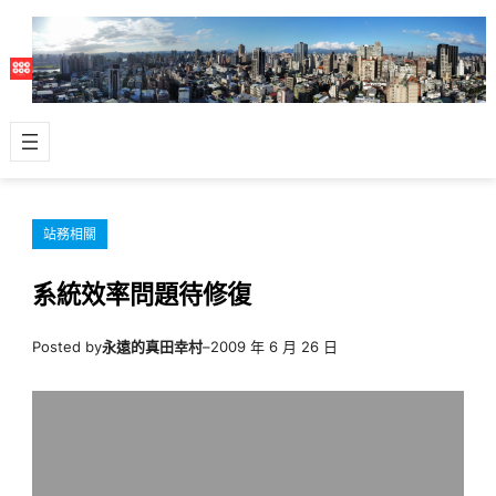
跳
至
主
要
內
容
站務相關
系統效率問題待修復
Posted by
永遠的真田幸村
–
2009 年 6 月 26 日