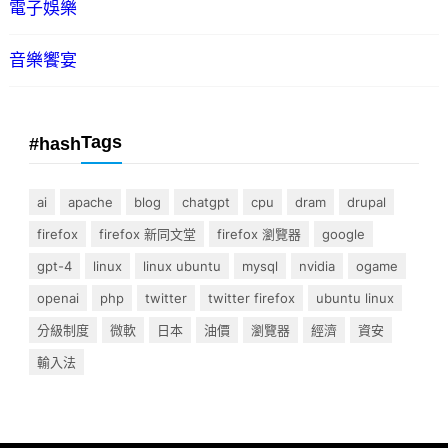
電子娛樂
音樂饗宴
Tags
#hash
ai
apache
blog
chatgpt
cpu
dram
drupal
firefox
firefox 新同文堂
firefox 瀏覽器
google
gpt-4
linux
linux ubuntu
mysql
nvidia
ogame
openai
php
twitter
twitter firefox
ubuntu linux
分級制度
微軟
日本
油價
瀏覽器
經濟
資安
輸入法