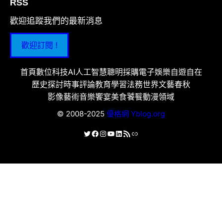
RSS
歡迎追蹤我們的最新消息
歡迎訂閱 !
首頁
數位科技
AI人工智慧
聰明採購
電子娛樂
自遊自在
歷史探討
時事評論
教育學習
法務世界
文藝春秋
影像藝術
音樂饗宴
美食饕餮
動漫領域
© 2008-2025
優格網 Yblog.org
X
Facebook
Instagram
YouTube
LinkedIn
RSS 資訊提供
連結