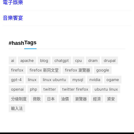
電子娛樂
音樂饗宴
Tags
#hash
ai
apache
blog
chatgpt
cpu
dram
drupal
firefox
firefox 新同文堂
firefox 瀏覽器
google
gpt-4
linux
linux ubuntu
mysql
nvidia
ogame
openai
php
twitter
twitter firefox
ubuntu linux
分級制度
微軟
日本
油價
瀏覽器
經濟
資安
輸入法