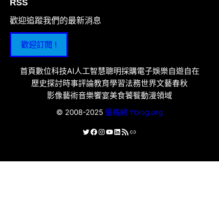
RSS
歡迎追蹤我們的最新消息
歡迎訂閱 !
首頁
數位科技
AI人工智慧
聰明採購
電子娛樂
自遊自在
歷史探討
時事評論
教育學習
法務世界
文藝春秋
影像藝術
音樂饗宴
美食饕餮
動漫領域
© 2008-2025
優格網 Yblog.org
X
Facebook
Instagram
YouTube
LinkedIn
RSS 資訊提供
連結