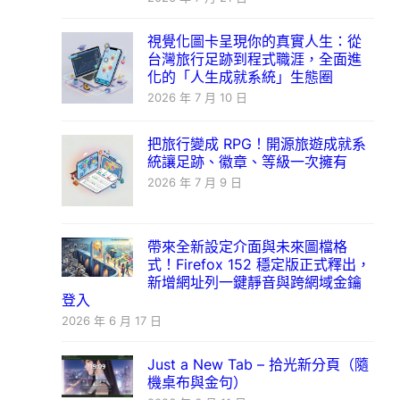
視覺化圖卡呈現你的真實人生：從
台灣旅行足跡到程式職涯，全面進
化的「人生成就系統」生態圈
2026 年 7 月 10 日
把旅行變成 RPG！開源旅遊成就系
統讓足跡、徽章、等級一次擁有
2026 年 7 月 9 日
帶來全新設定介面與未來圖檔格
式！Firefox 152 穩定版正式釋出，
新增網址列一鍵靜音與跨網域金鑰
登入
2026 年 6 月 17 日
Just a New Tab – 拾光新分頁（隨
機桌布與金句）