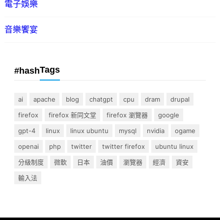
電子娛樂
音樂饗宴
Tags
#hash
ai
apache
blog
chatgpt
cpu
dram
drupal
firefox
firefox 新同文堂
firefox 瀏覽器
google
gpt-4
linux
linux ubuntu
mysql
nvidia
ogame
openai
php
twitter
twitter firefox
ubuntu linux
分級制度
微軟
日本
油價
瀏覽器
經濟
資安
輸入法