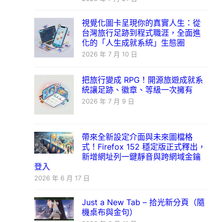
視覺化圖卡呈現你的真實人生：從
台灣旅行足跡到程式職涯，全面進
化的「人生成就系統」生態圈
2026 年 7 月 10 日
把旅行變成 RPG！開源旅遊成就系
統讓足跡、徽章、等級一次擁有
2026 年 7 月 9 日
帶來全新設定介面與未來圖檔格
式！Firefox 152 穩定版正式釋出，
新增網址列一鍵靜音與跨網域金鑰
登入
2026 年 6 月 17 日
Just a New Tab – 拾光新分頁（隨
機桌布與金句）