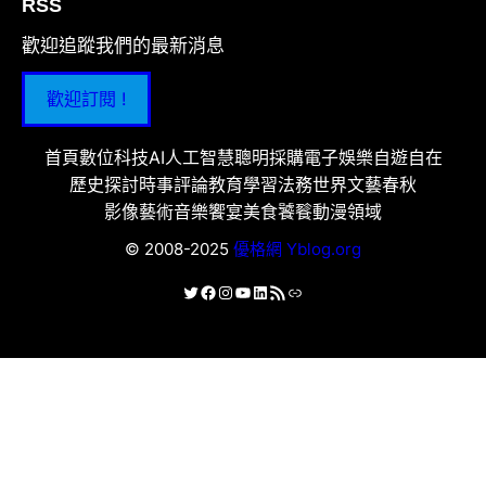
RSS
歡迎追蹤我們的最新消息
歡迎訂閱 !
首頁
數位科技
AI人工智慧
聰明採購
電子娛樂
自遊自在
歷史探討
時事評論
教育學習
法務世界
文藝春秋
影像藝術
音樂饗宴
美食饕餮
動漫領域
© 2008-2025
優格網 Yblog.org
X
Facebook
Instagram
YouTube
LinkedIn
RSS 資訊提供
連結