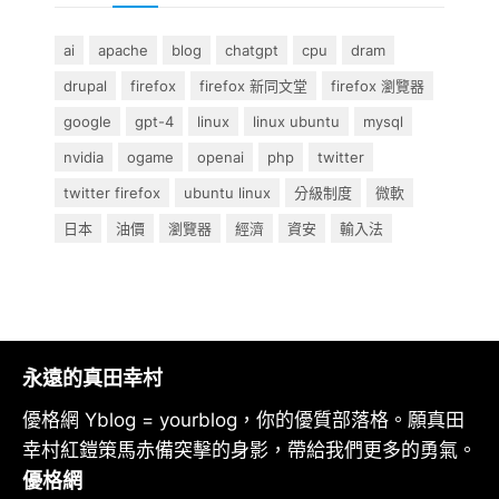
ai
apache
blog
chatgpt
cpu
dram
drupal
firefox
firefox 新同文堂
firefox 瀏覽器
google
gpt-4
linux
linux ubuntu
mysql
nvidia
ogame
openai
php
twitter
twitter firefox
ubuntu linux
分級制度
微軟
日本
油價
瀏覽器
經濟
資安
輸入法
永遠的真田幸村
優格網 Yblog = yourblog，你的優質部落格。願真田
幸村紅鎧策馬赤備突擊的身影，帶給我們更多的勇氣。
優格網