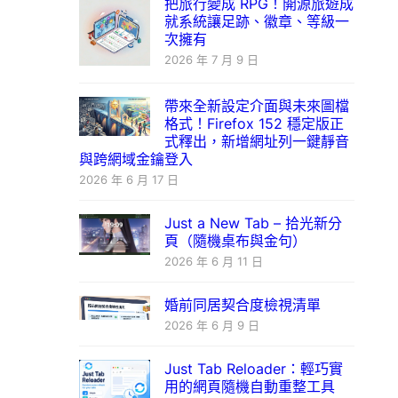
把旅行變成 RPG！開源旅遊成
就系統讓足跡、徽章、等級一
次擁有
2026 年 7 月 9 日
帶來全新設定介面與未來圖檔
格式！Firefox 152 穩定版正
式釋出，新增網址列一鍵靜音
與跨網域金鑰登入
2026 年 6 月 17 日
Just a New Tab – 拾光新分
頁（隨機桌布與金句）
2026 年 6 月 11 日
婚前同居契合度檢視清單
2026 年 6 月 9 日
Just Tab Reloader：輕巧實
用的網頁隨機自動重整工具