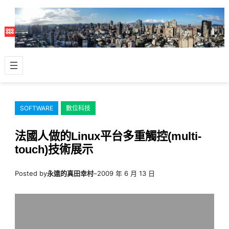
跳
至
主
要
內
容
SOFTWARE
數位科技
法國人做的Linux平台多重觸控(multi-
touch)技術展示
Posted by
永遠的真田幸村
–
2009 年 6 月 13 日