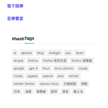
電子娛樂
音樂饗宴
Tags
#hash
ai
apache
blog
chatgpt
cpu
dram
drupal
firefox
firefox 新同文堂
firefox 瀏覽器
google
gpt-4
linux
linux ubuntu
mysql
nvidia
ogame
openai
php
twitter
twitter firefox
ubuntu linux
分級制度
微軟
日本
油價
瀏覽器
經濟
資安
輸入法