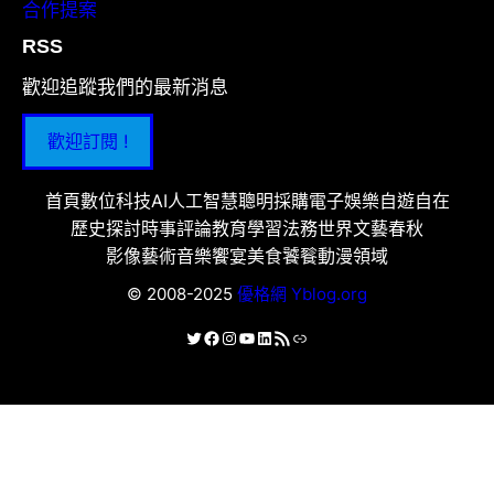
合作提案
RSS
歡迎追蹤我們的最新消息
歡迎訂閱 !
首頁
數位科技
AI人工智慧
聰明採購
電子娛樂
自遊自在
歷史探討
時事評論
教育學習
法務世界
文藝春秋
影像藝術
音樂饗宴
美食饕餮
動漫領域
© 2008-2025
優格網 Yblog.org
X
Facebook
Instagram
YouTube
LinkedIn
RSS 資訊提供
連結