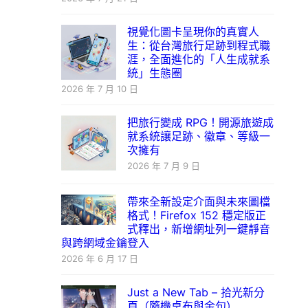
視覺化圖卡呈現你的真實人
生：從台灣旅行足跡到程式職
涯，全面進化的「人生成就系
統」生態圈
2026 年 7 月 10 日
把旅行變成 RPG！開源旅遊成
就系統讓足跡、徽章、等級一
次擁有
2026 年 7 月 9 日
帶來全新設定介面與未來圖檔
格式！Firefox 152 穩定版正
式釋出，新增網址列一鍵靜音
與跨網域金鑰登入
2026 年 6 月 17 日
Just a New Tab – 拾光新分
頁（隨機桌布與金句）