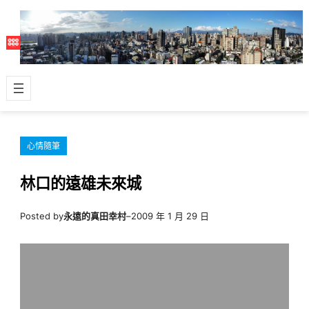
跳
至
主
要
內
容
心情隨筆
林口的遠雄未來城
Posted by
永遠的真田幸村
–
2009 年 1 月 29 日