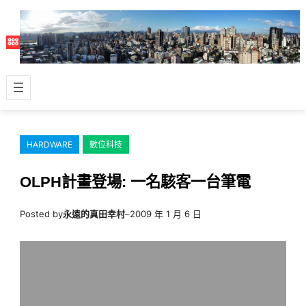
跳
至
主
要
內
容
HARDWARE
數位科技
OLPH計畫登場: 一名駭客一台筆電
Posted by
永遠的真田幸村
–
2009 年 1 月 6 日