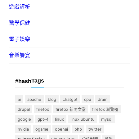
遊戲評析
醫學保健
電子娛樂
音樂饗宴
Tags
#hash
ai
apache
blog
chatgpt
cpu
dram
drupal
firefox
firefox 新同文堂
firefox 瀏覽器
google
gpt-4
linux
linux ubuntu
mysql
nvidia
ogame
openai
php
twitter