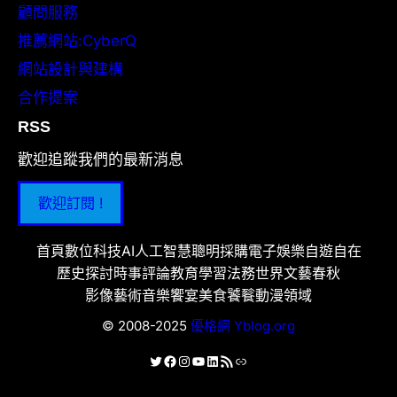
顧問服務
推薦網站:CyberQ
網站設計與建構
合作提案
RSS
歡迎追蹤我們的最新消息
歡迎訂閱 !
首頁
數位科技
AI人工智慧
聰明採購
電子娛樂
自遊自在
歷史探討
時事評論
教育學習
法務世界
文藝春秋
影像藝術
音樂饗宴
美食饕餮
動漫領域
© 2008-2025
優格網 Yblog.org
X
Facebook
Instagram
YouTube
LinkedIn
RSS 資訊提供
連結