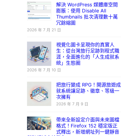
解決 WordPress 媒體庫空間
膨脹：使用 Disable All
Thumbnails 批次清理數十萬
冗餘縮圖
2026 年 7 月 21 日
視覺化圖卡呈現你的真實人
生：從台灣旅行足跡到程式職
涯，全面進化的「人生成就系
統」生態圈
2026 年 7 月 10 日
把旅行變成 RPG！開源旅遊成
就系統讓足跡、徽章、等級一
次擁有
2026 年 7 月 9 日
帶來全新設定介面與未來圖檔
格式！Firefox 152 穩定版正
式釋出，新增網址列一鍵靜音