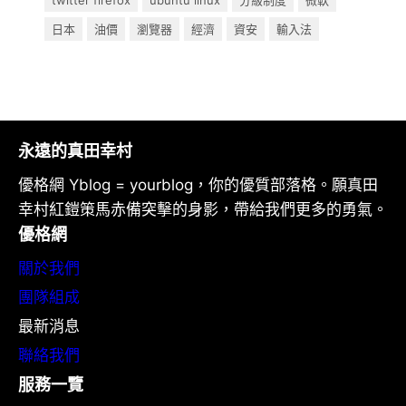
twitter firefox
ubuntu linux
分級制度
微軟
日本
油價
瀏覽器
經濟
資安
輸入法
永遠的真田幸村
優格網 Yblog = yourblog，你的優質部落格。願真田
幸村紅鎧策馬赤備突擊的身影，帶給我們更多的勇氣。
優格網
關於我們
團隊組成
最新消息
聯絡我們
服務一覽