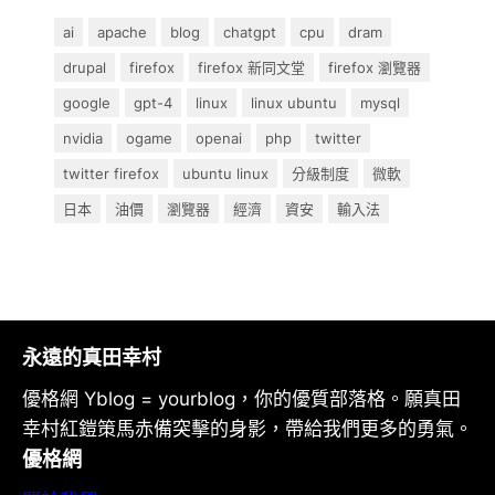
ai
apache
blog
chatgpt
cpu
dram
drupal
firefox
firefox 新同文堂
firefox 瀏覽器
google
gpt-4
linux
linux ubuntu
mysql
nvidia
ogame
openai
php
twitter
twitter firefox
ubuntu linux
分級制度
微軟
日本
油價
瀏覽器
經濟
資安
輸入法
永遠的真田幸村
優格網 Yblog = yourblog，你的優質部落格。願真田
幸村紅鎧策馬赤備突擊的身影，帶給我們更多的勇氣。
優格網