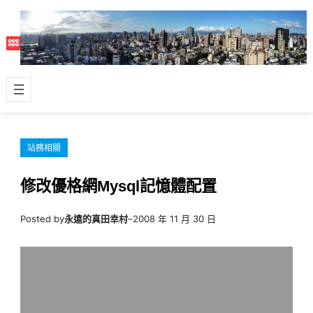
跳
至
主
要
內
容
站務相關
修改優格網Mysql記憶體配置
Posted by
永遠的真田幸村
–
2008 年 11 月 30 日