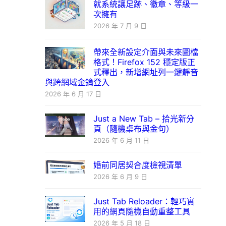
就系統讓足跡、徽章、等級一
次擁有
2026 年 7 月 9 日
帶來全新設定介面與未來圖檔
格式！Firefox 152 穩定版正
式釋出，新增網址列一鍵靜音
與跨網域金鑰登入
2026 年 6 月 17 日
Just a New Tab – 拾光新分
頁（隨機桌布與金句）
2026 年 6 月 11 日
婚前同居契合度檢視清單
2026 年 6 月 9 日
Just Tab Reloader：輕巧實
用的網頁隨機自動重整工具
2026 年 5 月 18 日