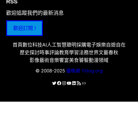
RSS
歡迎追蹤我們的最新消息
歡迎訂閱 !
首頁
數位科技
AI人工智慧
聰明採購
電子娛樂
自遊自在
歷史探討
時事評論
教育學習
法務世界
文藝春秋
影像藝術
音樂饗宴
美食饕餮
動漫領域
© 2008-2025
優格網 Yblog.org
X
Facebook
Instagram
YouTube
LinkedIn
RSS 資訊提供
連結