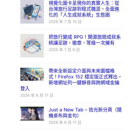
視覺化圖卡呈現你的真實人生：從
台灣旅行足跡到程式職涯，全面進
化的「人生成就系統」生態圈
2026 年 7 月 10 日
把旅行變成 RPG！開源旅遊成就系
統讓足跡、徽章、等級一次擁有
2026 年 7 月 9 日
帶來全新設定介面與未來圖檔格
式！Firefox 152 穩定版正式釋出，
新增網址列一鍵靜音與跨網域金鑰
登入
2026 年 6 月 17 日
Just a New Tab – 拾光新分頁（隨
機桌布與金句）
2026 年 6 月 11 日