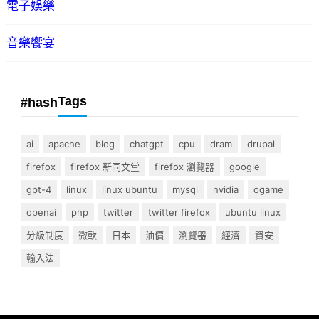
電子娛樂
音樂饗宴
Tags
#hash
ai
apache
blog
chatgpt
cpu
dram
drupal
firefox
firefox 新同文堂
firefox 瀏覽器
google
gpt-4
linux
linux ubuntu
mysql
nvidia
ogame
openai
php
twitter
twitter firefox
ubuntu linux
分級制度
微軟
日本
油價
瀏覽器
經濟
資安
輸入法