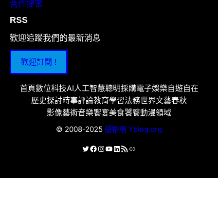
合作提案
RSS
歡迎追蹤我們的最新消息
歡迎訂閱 !
首頁
數位科技
AI人工智慧
聰明採購
電子娛樂
自遊自在
歷史探討
時事評論
教育學習
法務世界
文藝春秋
影像藝術
音樂饗宴
美食饕餮
動漫領域
© 2008-2025
優格網 Yblog.org
X
Facebook
Instagram
YouTube
LinkedIn
RSS 資訊提供
連結