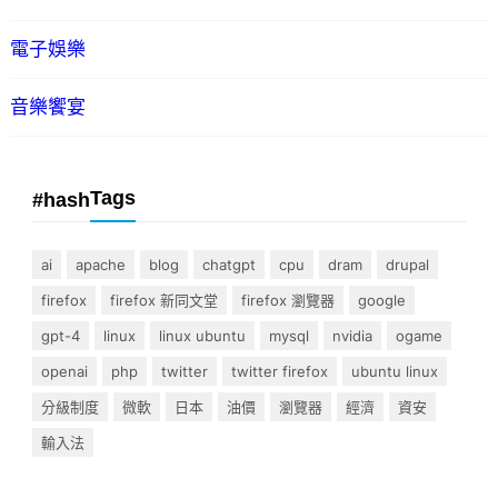
電子娛樂
音樂饗宴
Tags
#hash
ai
apache
blog
chatgpt
cpu
dram
drupal
firefox
firefox 新同文堂
firefox 瀏覽器
google
gpt-4
linux
linux ubuntu
mysql
nvidia
ogame
openai
php
twitter
twitter firefox
ubuntu linux
分級制度
微軟
日本
油價
瀏覽器
經濟
資安
輸入法