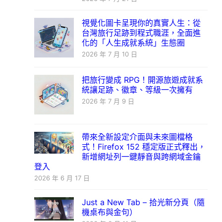
視覺化圖卡呈現你的真實人生：從
台灣旅行足跡到程式職涯，全面進
化的「人生成就系統」生態圈
2026 年 7 月 10 日
把旅行變成 RPG！開源旅遊成就系
統讓足跡、徽章、等級一次擁有
2026 年 7 月 9 日
帶來全新設定介面與未來圖檔格
式！Firefox 152 穩定版正式釋出，
新增網址列一鍵靜音與跨網域金鑰
登入
2026 年 6 月 17 日
Just a New Tab – 拾光新分頁（隨
機桌布與金句）