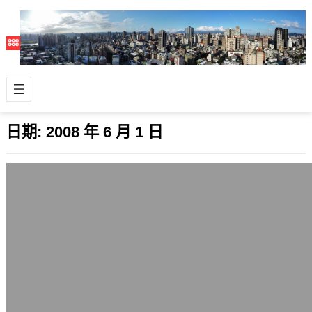
日期:
2008 年 6 月 1 日
週日的居家午宴，白醬是主角
2008 年 6 月 1 日
今天在新居簡單地宴客，實在是準備得
不夠充分，麻煩到來作客的久安娜與
Tina姐姐了。 餐桌是IKEA簡單的可擴
大…