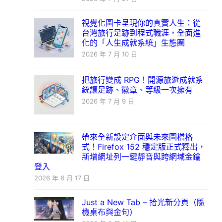
視覺化圖卡呈現你的真實人生：從
台灣旅行足跡到程式職涯，全面進
化的「人生成就系統」生態圈
2026 年 7 月 10 日
把旅行變成 RPG！開源旅遊成就系
統讓足跡、徽章、等級一次擁有
2026 年 7 月 9 日
帶來全新設定介面與未來圖檔格
式！Firefox 152 穩定版正式釋出，
新增網址列一鍵靜音與跨網域金鑰
登入
2026 年 6 月 17 日
Just a New Tab – 拾光新分頁（隨
機桌布與金句）