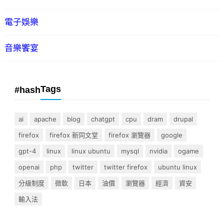
電子娛樂
音樂饗宴
Tags
#hash
ai
apache
blog
chatgpt
cpu
dram
drupal
firefox
firefox 新同文堂
firefox 瀏覽器
google
gpt-4
linux
linux ubuntu
mysql
nvidia
ogame
openai
php
twitter
twitter firefox
ubuntu linux
分級制度
微軟
日本
油價
瀏覽器
經濟
資安
輸入法