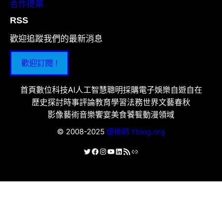
合作提案
RSS
歡迎追蹤我們的最新消息
歡迎訂閱 !
首頁
數位科技
AI人工智慧
聰明採購
電子娛樂
自遊自在
歷史探討
時事評論
教育學習
法務世界
文藝春秋
影像藝術
音樂饗宴
美食饕餮
動漫領域
© 2008-2025
優格網 Yblog.org
X
Facebook
Instagram
YouTube
LinkedIn
RSS 資訊提供
連結