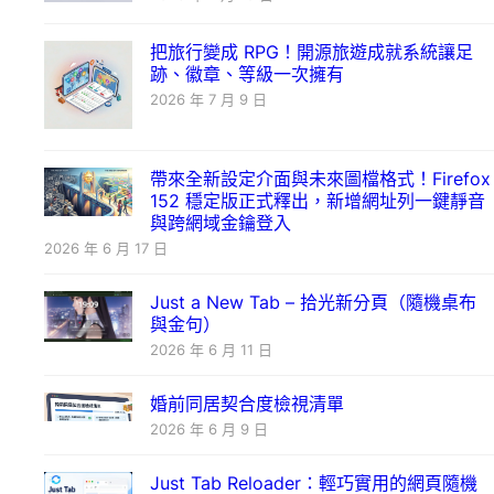
把旅行變成 RPG！開源旅遊成就系統讓足
跡、徽章、等級一次擁有
2026 年 7 月 9 日
帶來全新設定介面與未來圖檔格式！Firefox
152 穩定版正式釋出，新增網址列一鍵靜音
與跨網域金鑰登入
2026 年 6 月 17 日
Just a New Tab – 拾光新分頁（隨機桌布
與金句）
2026 年 6 月 11 日
婚前同居契合度檢視清單
2026 年 6 月 9 日
Just Tab Reloader：輕巧實用的網頁隨機