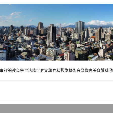
事評論
教育學習
法務世界
文藝春秋
影像藝術
音樂饗宴
美食饕餮
動
達曼海域