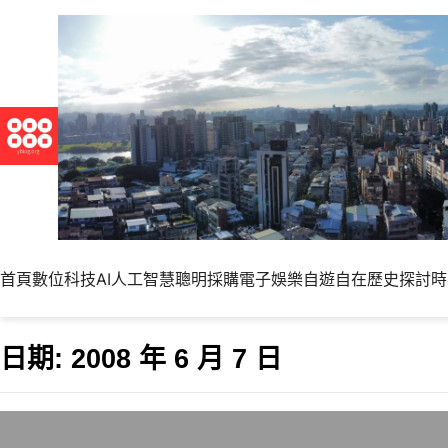
首頁
數位科技
AI人工智慧
聰明採購
電子娛樂
自遊自在
歷史探討
時
日期:
2008 年 6 月 7 日
6/7出發去泰國安