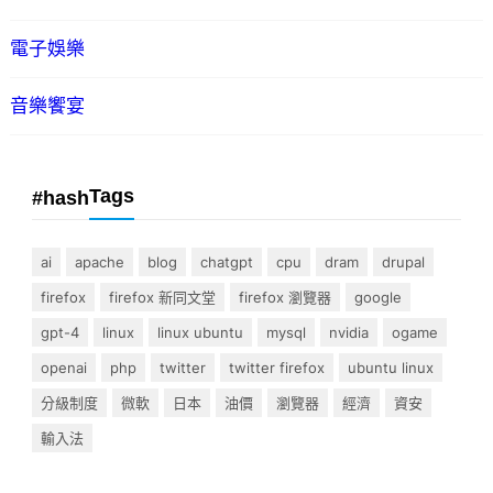
電子娛樂
音樂饗宴
Tags
#hash
ai
apache
blog
chatgpt
cpu
dram
drupal
firefox
firefox 新同文堂
firefox 瀏覽器
google
gpt-4
linux
linux ubuntu
mysql
nvidia
ogame
openai
php
twitter
twitter firefox
ubuntu linux
分級制度
微軟
日本
油價
瀏覽器
經濟
資安
輸入法