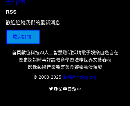
合作提案
RSS
歡迎追蹤我們的最新消息
歡迎訂閱 !
首頁
數位科技
AI人工智慧
聰明採購
電子娛樂
自遊自在
歷史探討
時事評論
教育學習
法務世界
文藝春秋
影像藝術
音樂饗宴
美食饕餮
動漫領域
© 2008-2025
優格網 Yblog.org
X
Facebook
Instagram
YouTube
LinkedIn
RSS 資訊提供
連結