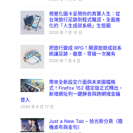
視覺化圖卡呈現你的真實人生：從
台灣旅行足跡到程式職涯，全面進
化的「人生成就系統」生態圈
2026 年 7 月 10 日
把旅行變成 RPG！開源旅遊成就系
統讓足跡、徽章、等級一次擁有
2026 年 7 月 9 日
帶來全新設定介面與未來圖檔格
式！Firefox 152 穩定版正式釋出，
新增網址列一鍵靜音與跨網域金鑰
登入
2026 年 6 月 17 日
Just a New Tab – 拾光新分頁（隨
機桌布與金句）