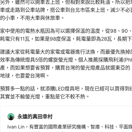
另外，雖然可以開車去上班，但相對來說比較耗油，所以把
車或走路到公車站牌，搭公車到台北市區來上班，減少不必要
的小車，不用大車與休旅車。
家中使用的電熱水瓶因為可以選擇保溫的溫度，從98、90、
耗電只有11瓦，如果是98度保溫，耗電量即為28瓦，長期
建議大家從耗電量大的家電或電器進行汰換，而最優先換掉
效率為傳統燈具5倍的螺旋螢光燈。個人推薦採購飛利浦(Phlip
產，而如果想要省預算，購買台灣的螢光燈產品就選東亞的
地球，也要愛台灣啊。
預算多一點的話，就添購LED燈具吧，現在已經可以買得到E
其實並不輸螢光燈，重點是它不較不熱。
永遠的真田幸村
Ivan Lin，有豐富的國際產業研究機構、智庫、科技、平面