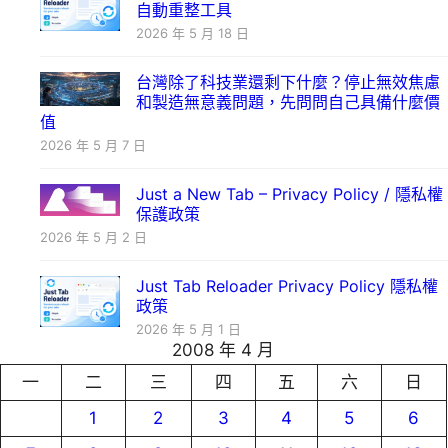
自動重整工具
2026 年 5 月 18 日
台灣除了科技業還剩下什麼？停止無效焦慮
和製造無意義問題，先問問自己具備什麼價
值
2026 年 5 月 7 日
Just a New Tab – Privacy Policy / 隱私權
保護政策
2026 年 5 月 2 日
Just Tab Reloader Privacy Policy 隱私權
政策
2026 年 5 月 1 日
2008 年 4 月
一
二
三
四
五
六
日
1
2
3
4
5
6