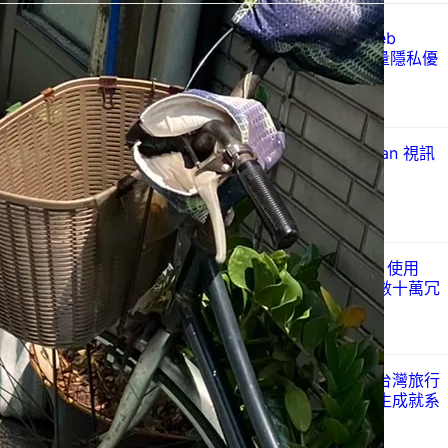
Just Ad Blocker 上架 Chrome Web
Store：以 Manifest V3 打造的輕量隱私優
先廣告攔截器
2026 年 7 月 28 日
Mozilla 發布 Firefox 153.0：Vulkan 視訊
解碼登場
2026 年 7 月 22 日
解決 WordPress 媒體庫空間膨脹：使用
Disable All Thumbnails 批次清理數十萬冗
餘縮圖
2026 年 7 月 21 日
視覺化圖卡呈現你的真實人生：從台灣旅行
足跡到程式職涯，全面進化的「人生成就系
統」生態圈
2026 年 7 月 10 日