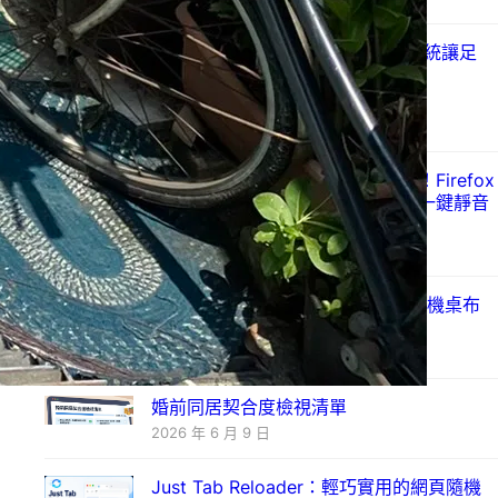
把旅行變成 RPG！開源旅遊成就系統讓足
跡、徽章、等級一次擁有
2026 年 7 月 9 日
帶來全新設定介面與未來圖檔格式！Firefox
152 穩定版正式釋出，新增網址列一鍵靜音
與跨網域金鑰登入
2026 年 6 月 17 日
Just a New Tab – 拾光新分頁（隨機桌布
與金句）
2026 年 6 月 11 日
婚前同居契合度檢視清單
2026 年 6 月 9 日
Just Tab Reloader：輕巧實用的網頁隨機