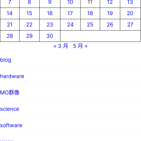
7
8
9
10
11
12
13
14
15
16
17
18
19
20
21
22
23
24
25
26
27
28
29
30
« 3 月
5 月 »
blog
hardware
MO群像
science
software