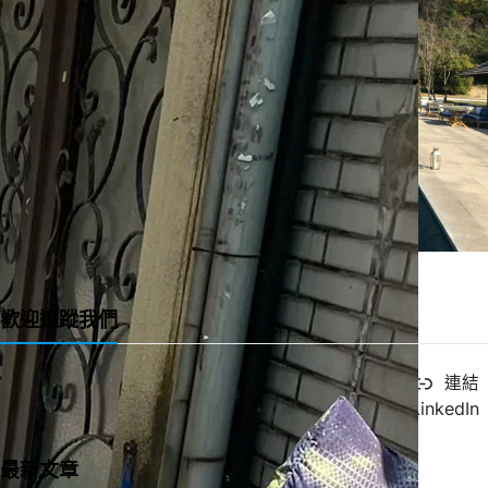
一直很喜歡的緞帶教堂 Ribbon Chapel
歡迎追蹤我們
X
YouTube
Facebook
連結
Instagram
LinkedIn
最新文章