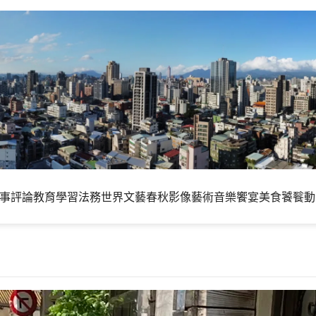
事評論
教育學習
法務世界
文藝春秋
影像藝術
音樂饗宴
美食饕餮
動