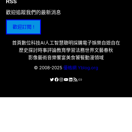
RSS
歡迎追蹤我們的最新消息
歡迎訂閱 !
首頁
數位科技
AI人工智慧
聰明採購
電子娛樂
自遊自在
歷史探討
時事評論
教育學習
法務世界
文藝春秋
影像藝術
音樂饗宴
美食饕餮
動漫領域
© 2008-2025
優格網 Yblog.org
X
Facebook
Instagram
YouTube
LinkedIn
RSS 資訊提供
連結