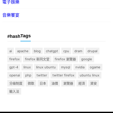
電子娛樂
音樂饗宴
Tags
#hash
ai
apache
blog
chatgpt
cpu
dram
drupal
firefox
firefox 新同文堂
firefox 瀏覽器
google
gpt-4
linux
linux ubuntu
mysql
nvidia
ogame
openai
php
twitter
twitter firefox
ubuntu linux
分級制度
微軟
日本
油價
瀏覽器
經濟
資安
輸入法