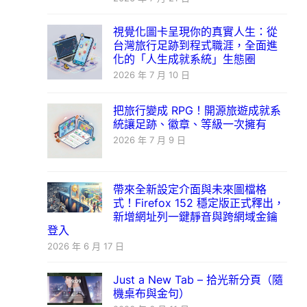
視覺化圖卡呈現你的真實人生：從
台灣旅行足跡到程式職涯，全面進
化的「人生成就系統」生態圈
2026 年 7 月 10 日
把旅行變成 RPG！開源旅遊成就系
統讓足跡、徽章、等級一次擁有
2026 年 7 月 9 日
帶來全新設定介面與未來圖檔格
式！Firefox 152 穩定版正式釋出，
新增網址列一鍵靜音與跨網域金鑰
登入
2026 年 6 月 17 日
Just a New Tab – 拾光新分頁（隨
機桌布與金句）