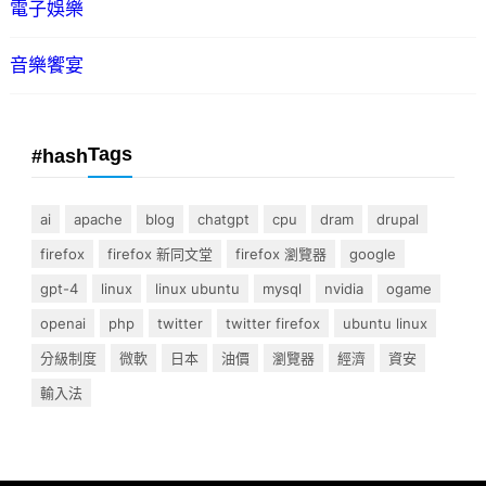
電子娛樂
音樂饗宴
Tags
#hash
ai
apache
blog
chatgpt
cpu
dram
drupal
firefox
firefox 新同文堂
firefox 瀏覽器
google
gpt-4
linux
linux ubuntu
mysql
nvidia
ogame
openai
php
twitter
twitter firefox
ubuntu linux
分級制度
微軟
日本
油價
瀏覽器
經濟
資安
輸入法