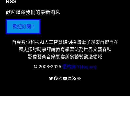
RSS
歡迎追蹤我們的最新消息
歡迎訂閱 !
首頁
數位科技
AI人工智慧
聰明採購
電子娛樂
自遊自在
歷史探討
時事評論
教育學習
法務世界
文藝春秋
影像藝術
音樂饗宴
美食饕餮
動漫領域
© 2008-2025
優格網 Yblog.org
X
Facebook
Instagram
YouTube
LinkedIn
RSS 資訊提供
連結