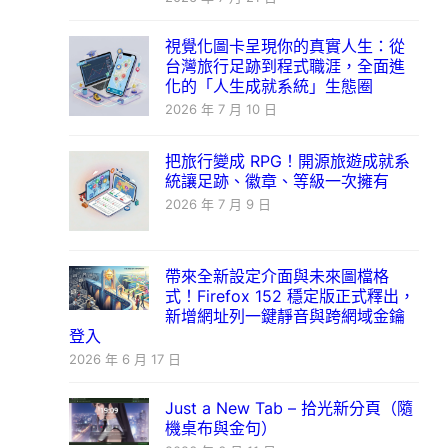
視覺化圖卡呈現你的真實人生：從
台灣旅行足跡到程式職涯，全面進
化的「人生成就系統」生態圈
2026 年 7 月 10 日
把旅行變成 RPG！開源旅遊成就系
統讓足跡、徽章、等級一次擁有
2026 年 7 月 9 日
帶來全新設定介面與未來圖檔格
式！Firefox 152 穩定版正式釋出，
新增網址列一鍵靜音與跨網域金鑰
登入
2026 年 6 月 17 日
Just a New Tab – 拾光新分頁（隨
機桌布與金句）