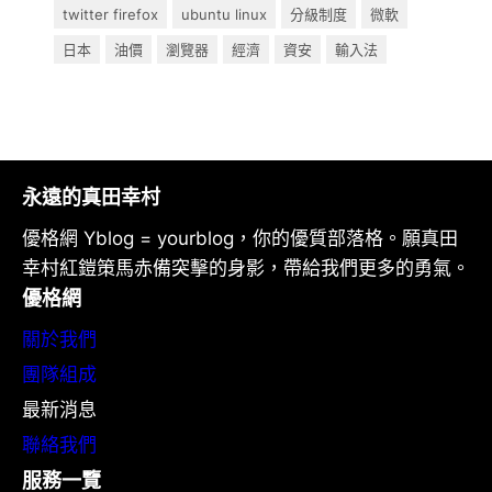
twitter firefox
ubuntu linux
分級制度
微軟
日本
油價
瀏覽器
經濟
資安
輸入法
永遠的真田幸村
優格網 Yblog = yourblog，你的優質部落格。願真田
幸村紅鎧策馬赤備突擊的身影，帶給我們更多的勇氣。
優格網
關於我們
團隊組成
最新消息
聯絡我們
服務一覽