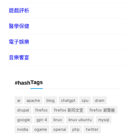
遊戲評析
醫學保健
電子娛樂
音樂饗宴
Tags
#hash
ai
apache
blog
chatgpt
cpu
dram
drupal
firefox
firefox 新同文堂
firefox 瀏覽器
google
gpt-4
linux
linux ubuntu
mysql
nvidia
ogame
openai
php
twitter