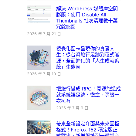
解決 WordPress 媒體庫空間
膨脹：使用 Disable All
Thumbnails 批次清理數十萬
冗餘縮圖
2026 年 7 月 21 日
視覺化圖卡呈現你的真實人
生：從台灣旅行足跡到程式職
涯，全面進化的「人生成就系
統」生態圈
2026 年 7 月 10 日
把旅行變成 RPG！開源旅遊成
就系統讓足跡、徽章、等級一
次擁有
2026 年 7 月 9 日
帶來全新設定介面與未來圖檔
格式！Firefox 152 穩定版正
式釋出，新增網址列一鍵靜音