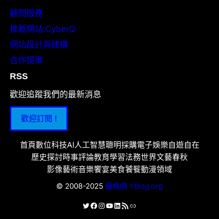
顧問服務
推薦網站:CyberQ
網站設計與建構
合作提案
RSS
歡迎追蹤我們的最新消息
歡迎訂閱 !
首頁
數位科技
AI人工智慧
聰明採購
電子娛樂
自遊自在
歷史探討
時事評論
教育學習
法務世界
文藝春秋
影像藝術
音樂饗宴
美食饕餮
動漫領域
© 2008-2025
優格網 Yblog.org
X
Facebook
Instagram
YouTube
LinkedIn
RSS 資訊提供
連結