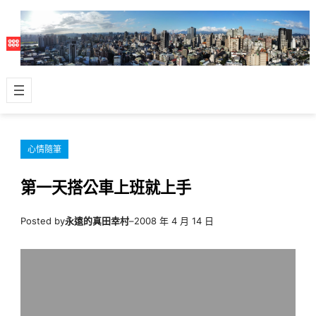
跳
至
主
要
內
容
心情隨筆
第一天搭公車上班就上手
Posted by
永遠的真田幸村
–
2008 年 4 月 14 日