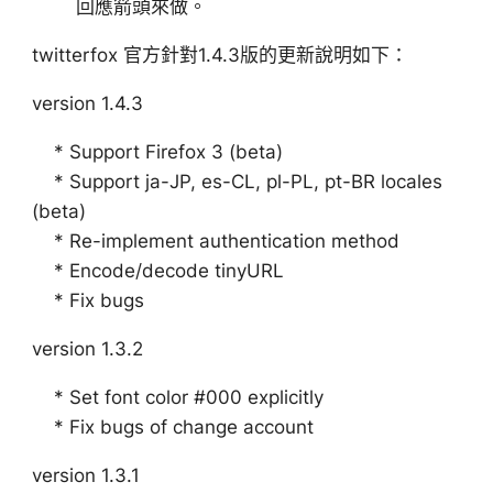
回應箭頭來做。
twitterfox 官方針對1.4.3版的更新說明如下：
version 1.4.3
* Support Firefox 3 (beta)
* Support ja-JP, es-CL, pl-PL, pt-BR locales
(beta)
* Re-implement authentication method
* Encode/decode tinyURL
* Fix bugs
version 1.3.2
* Set font color #000 explicitly
* Fix bugs of change account
version 1.3.1