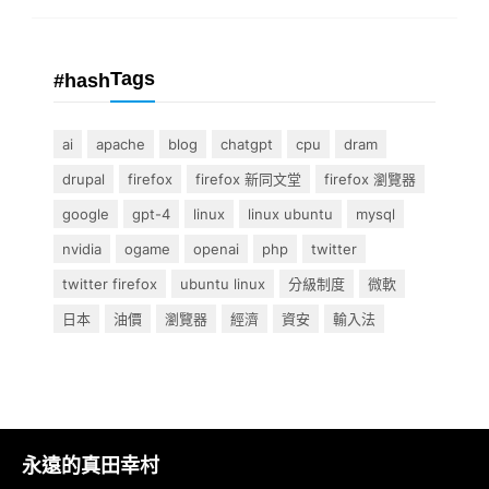
Tags
#hash
ai
apache
blog
chatgpt
cpu
dram
drupal
firefox
firefox 新同文堂
firefox 瀏覽器
google
gpt-4
linux
linux ubuntu
mysql
nvidia
ogame
openai
php
twitter
twitter firefox
ubuntu linux
分級制度
微軟
日本
油價
瀏覽器
經濟
資安
輸入法
永遠的真田幸村