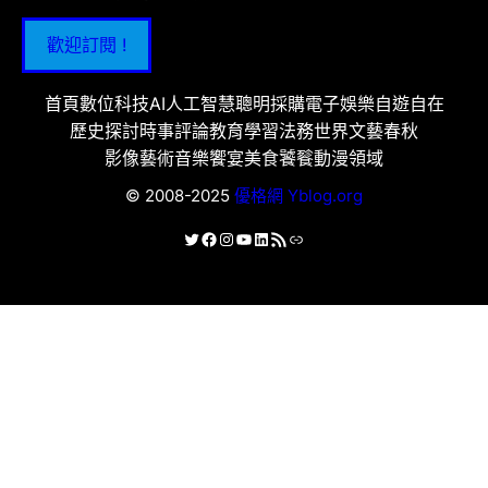
歡迎訂閱 !
首頁
數位科技
AI人工智慧
聰明採購
電子娛樂
自遊自在
歷史探討
時事評論
教育學習
法務世界
文藝春秋
影像藝術
音樂饗宴
美食饕餮
動漫領域
© 2008-2025
優格網 Yblog.org
X
Facebook
Instagram
YouTube
LinkedIn
RSS 資訊提供
連結