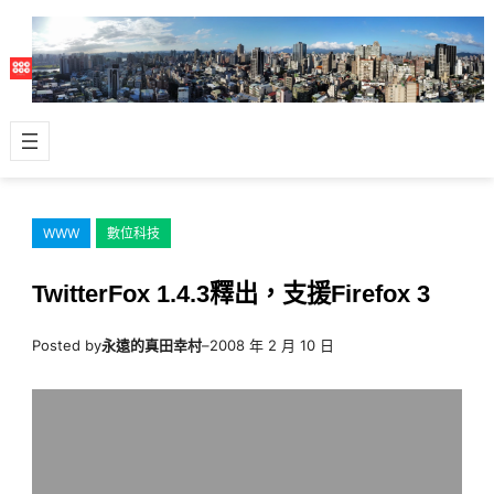
跳
至
主
要
內
容
WWW
數位科技
TwitterFox 1.4.3釋出，支援Firefox 3
Posted by
永遠的真田幸村
–
2008 年 2 月 10 日