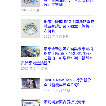
統」生態圈
2026 年 7 月 10 日
把旅行變成 RPG！開源旅遊成
就系統讓足跡、徽章、等級一
次擁有
2026 年 7 月 9 日
帶來全新設定介面與未來圖檔
格式！Firefox 152 穩定版正
式釋出，新增網址列一鍵靜音
與跨網域金鑰登入
2026 年 6 月 17 日
Just a New Tab – 拾光新分
頁（隨機桌布與金句）
2026 年 6 月 11 日
婚前同居契合度檢視清單